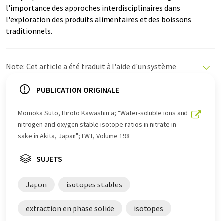
l'importance des approches interdisciplinaires dans
l'exploration des produits alimentaires et des boissons
traditionnels.
Note: Cet article a été traduit à l'aide d'un système
informatique sans intervention humaine. LUMITOS
propose ces traductions automatiques pour présenter
PUBLICATION ORIGINALE
un plus large éventail d'actualités. Comme cet article a
été traduit avec traduction automatique, il est possible
Momoka Suto, Hiroto Kawashima; "Water-soluble ions and
qu'il contienne des erreurs de vocabulaire, de syntaxe ou
nitrogen and oxygen stable isotope ratios in nitrate in
de grammaire. L'article original dans Anglais peut être
sake in Akita, Japan"; LWT, Volume 198
trouvé
ici
.
SUJETS
Japon
isotopes stables
extraction en phase solide
isotopes