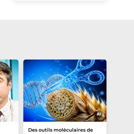
Des outils moléculaires de
Une si