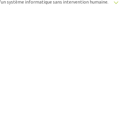
e d'un système informatique sans intervention humaine.
matiques pour présenter un plus large éventail
raduit avec traduction automatique, il est possible
ire, de syntaxe ou de grammaire. L'article original dans