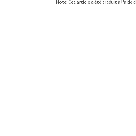
Note: Cet article a été traduit à l'aid
LUMITOS propose ces traductions auto
d'actualités. Comme cet article a été t
qu'il contienne des erreurs de vocabula
Anglais peut être trouvé
ici
.