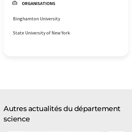
ORGANISATIONS
sulfate d'ammonium
Binghamton University
State University of New York
Autres actualités du département
science