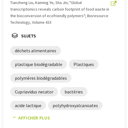
été traduit avec traduction automatique, il est possible
Tianzheng Liu, Kaiming Ye, Sha Jin; "Global
qu'il contienne des erreurs de vocabulaire, de syntaxe ou
transcriptomics reveals carbon footprint of food waste in
de grammaire. L'article original dans Anglais peut être
the bioconversion of ecofriendly polymers"; Bioresource
trouvé
ici
.
Technology, Volume 433
SUJETS
déchets alimentaires
plastique biodégradable
Plastiques
polymères biodégradables
Cupriavidus necator
bactéries
acide lactique
polyhydroxyalcanoates
AFFICHER PLUS
fermentation
biopolymères