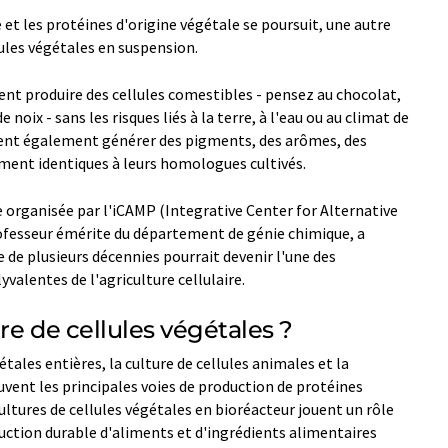
e et les protéines d'origine végétale se poursuit, une autre
lules végétales en suspension.
vent produire des cellules comestibles - pensez au chocolat,
 noix - sans les risques liés à la terre, à l'eau ou au climat de
uvent également générer des pigments, des arômes, des
ment identiques à leurs homologues cultivés.
e organisée par l'iCAMP (Integrative Center for Alternative
fesseur émérite du département de génie chimique, a
e de plusieurs décennies pourrait devenir l'une des
valentes de l'agriculture cellulaire.
re de cellules végétales ?
tales entières, la culture de cellules animales et la
vent les principales voies de production de protéines
cultures de cellules végétales en bioréacteur jouent un rôle
uction durable d'aliments et d'ingrédients alimentaires