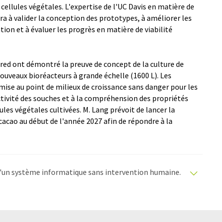
cellules végétales. L'expertise de l'UC Davis en matière de
ra à valider la conception des prototypes, à améliorer les
tion et à évaluer les progrès en matière de viabilité
ured ont démontré la preuve de concept de la culture de
ouveaux bioréacteurs à grande échelle (1600 L). Les
mise au point de milieux de croissance sans danger pour les
ctivité des souches et à la compréhension des propriétés
ules végétales cultivées. M. Lang prévoit de lancer la
acao au début de l'année 2027 afin de répondre à la
e d'un système informatique sans intervention humaine.
matiques pour présenter un plus large éventail
raduit avec traduction automatique, il est possible
ire, de syntaxe ou de grammaire. L'article original dans