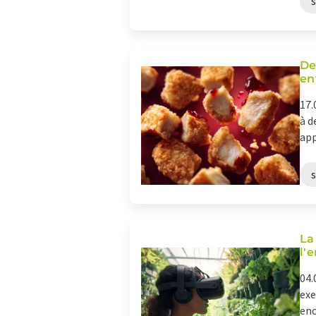
De
en
17.
à d
app
La
l'
04.
exe
enc