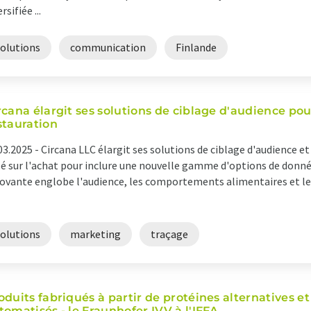
rsifiée ...
solutions
communication
Finlande
rcana élargit ses solutions de ciblage d'audience pour
stauration
03.2025 -
Circana LLC élargit ses solutions de ciblage d'audience et
é sur l'achat pour inclure une nouvelle gamme d'options de donn
ovante englobe l'audience, les comportements alimentaires et les
solutions
marketing
traçage
oduits fabriqués à partir de protéines alternatives e
tomatisés - le Fraunhofer IVV à l'IFFA