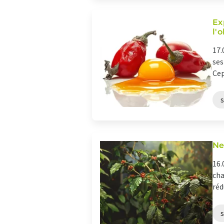
Ex
l'
17.
ses
Cep
Ne
16.
cha
réd