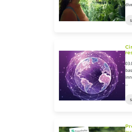
dive
Ci
re
03.
bas
inn
...
Pr
au