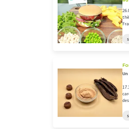
26.
thè
Fra
Fo
Un 
17.
car
des