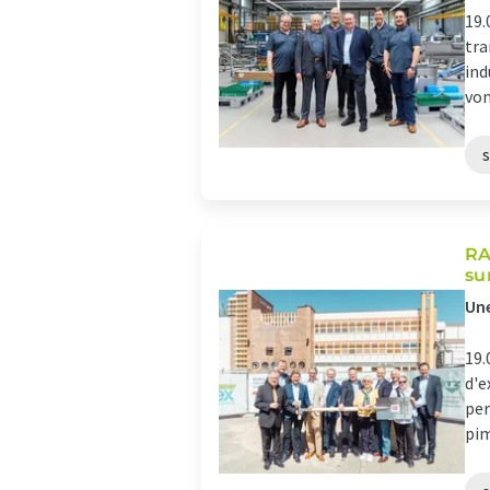
19.
tra
ind
von
RA
su
Une
19.
d'e
per
pim