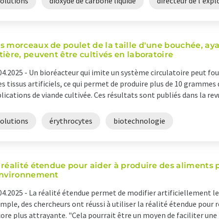
solutions
dioxyde de carbone liquide
directeur de l'expl
s morceaux de poulet de la taille d'une bouchée, aya
tière, peuvent être cultivés en laboratoire
04.2025 -
Un bioréacteur qui imite un système circulatoire peut fo
es tissus artificiels, ce qui permet de produire plus de 10 grammes
lications de viande cultivée. Ces résultats sont publiés dans la rev
solutions
érythrocytes
biotechnologie
 réalité étendue pour aider à produire des aliments 
environnement
04.2025 -
La réalité étendue permet de modifier artificiellement l
mple, des chercheurs ont réussi à utiliser la réalité étendue pour 
ore plus attrayante. "Cela pourrait être un moyen de faciliter une