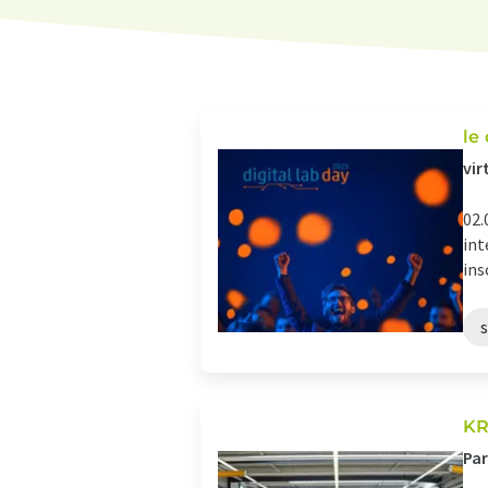
le
vir
02.
int
ins
KR
Par