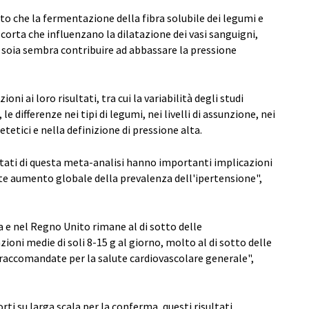
to che la fermentazione della fibra solubile dei legumi e
 corta che influenzano la dilatazione dei vasi sanguigni,
a soia sembra contribuire ad abbassare la pressione
oni ai loro risultati, tra cui la variabilità degli studi
 le differenze nei tipi di legumi, nei livelli di assunzione, nei
tetici e nella definizione di pressione alta.
ltati di questa meta-analisi hanno importanti implicazioni
nte aumento globale della prevalenza dell'ipertensione",
 e nel Regno Unito rimane al di sotto delle
oni medie di soli 8-15 g al giorno, molto al di sotto delle
raccomandate per la salute cardiovascolare generale",
rti su larga scala per la conferma, questi risultati