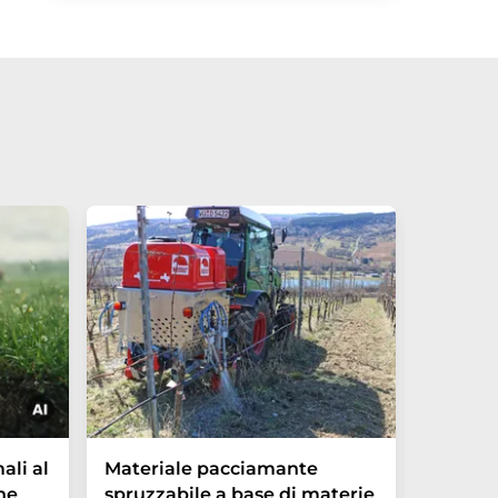
I model
ali al
Materiale pacciamante
sottova
ne
spruzzabile a base di materie