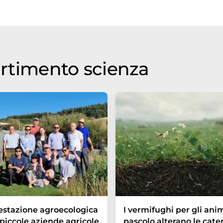
olo è stato tradotto con traduzione automatica, è
lario, sintassi o grammatica. L'articolo originale in
partimento scienza
estazione agroecologica
I vermifughi per gli anim
 piccole aziende agricole
pascolo alterano le cate