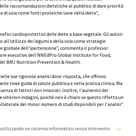
elle raccomandazioni dietetiche al pubblico di dare priorità
se di soia come fonti proteiche sane nella dieta",
nefici cardioprotettivi delle diete a base vegetale. Gli autori
 all'utilizzo dei legumi e della soia come strategie
re globale dell'ipertensione", commenta il professor
ore esecutivo dell'NNEdPro Global Institute for Food,
 del BMJ Nutrition Prevention & Health.
 nelle sue rigorose analisi dose-risposta, che offrono
 nelle linee guida di salute pubblica e nella pratica clinica. Ma
uenza di fattori non misurati. Inoltre, l'aumento dei
de ulteriori indagini, poiché non è chiaro se questo rifletta un
ollaterale del minor numero di studi disponibili per l'analisi".
o utilizzando un sistema informatico senza intervento
oni automatiche per presentare una gamma più ampia