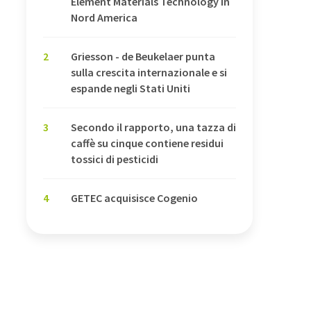
Element Materials Technology in
Nord America
2
Griesson - de Beukelaer punta
sulla crescita internazionale e si
espande negli Stati Uniti
3
Secondo il rapporto, una tazza di
caffè su cinque contiene residui
tossici di pesticidi
4
GETEC acquisisce Cogenio