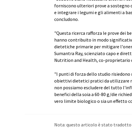
forniscono ulteriori prove a sostegno d
e integrare i legumi e gli alimenti a ba
concludono.
"Questa ricerca rafforza le prove dei be
hanno contribuito in modo significativo
dietetiche primarie per mitigare l'one
Sumantra Ray, scienziato capo e dirett
Nutrition and Health, co-proprietario
"I punti di forza dello studio risiedono
obiettivi dietetici pratici da utilizzare
non possiamo escludere del tutto l'infl
benefici della soia a 60-80 g/die richie
vero limite biologico o sia un effetto c
Nota: questo articolo è stato tradott
umano. LUMITOS offre queste traduzi