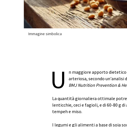
Immagine simbolica
U
n maggiore apporto dietetico d
arteriosa, secondo un'analisi d
BMJ Nutrition Prevention & He
La quantità giornaliera ottimale potre
lenticchie, ceci e fagioli, e di 60-80 g d
tempeh e miso.
I legumi e gli alimenti a base di soia s