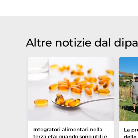
di notizie attuali. Poiché questo artic
possibile che contenga errori di vocabo
Inglese può essere trovato
qui
.
Altre notizie dal di
Integratori alimentari nella
La pr
terza età: quando sono utili e
delle