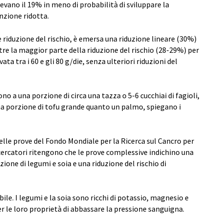
vevano il 19% in meno di probabilità di sviluppare la
nzione ridotta.
 riduzione del rischio, è emersa una riduzione lineare (30%)
ntre la maggior parte della riduzione del rischio (28-29%) per
ata tra i 60 e gli 80 g/die, senza ulteriori riduzioni del
 a una porzione di circa una tazza o 5-6 cucchiai di fagioli,
a una porzione di tofu grande quanto un palmo, spiegano i
 delle prove del Fondo Mondiale per la Ricerca sul Cancro per
ricercatori ritengono che le prove complessive indichino una
ione di legumi e soia e una riduzione del rischio di
bile. I legumi e la soia sono ricchi di potassio, magnesio e
er le loro proprietà di abbassare la pressione sanguigna.