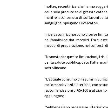
Inoltre, recenti ricerche hanno suggeri
della soia produce acidi grassi a catena
mentre il contenuto di isoflavoni dell
sanguigna, spiegano i ricercatori.
I ricercatori riconoscono diverse limitazi
nell'analisi dei dati raccolti. Tra queste,
metodi di preparazione, nei contesti die
"Nonostante queste limitazioni, i risu
per la salute pubblica, dato l'allarma
sottolineano.
"L'attuale consumo di legumi in Europa
raccomandazioni dietetiche, con assunzi
raccomandazioni di 65-100 g al giorno 
aggiungono.
"Sebbene siano necessarie ulteriori coo