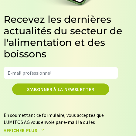
Recevez les dernières
actualités du secteur de
l'alimentation et des
boissons
S'ABONNER À LA NEWSLETTER
En soumettant ce formulaire, vous acceptez que
LUMITOS AG vous envoie par e-mail la ou les
newsletters sélectionnées ci-dessus. Vos données ne
AFFICHER PLUS
seront pas transmises à des tiers. Vos données seront