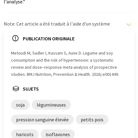
l'analyse."
Note: Cet article a été traduit à l'aide d'un système
informatique sans intervention humaine. LUMITOS
propose ces traductions automatiques pour présenter
PUBLICATION ORIGINALE
un plus large éventail d'actualités. Comme cet article a
été traduit avec traduction automatique, il est possible
Metoudi M, Sadler I, Kassam S, Aune D. Legume and soy
qu'il contienne des erreurs de vocabulaire, de syntaxe ou
consumption and the risk of hypertension: a systematic
de grammaire. L'article original dans Anglais peut être
review and dose–response meta-analysis of prospective
trouvé
ici
.
studies. BMJ Nutrition, Prevention & Health. 2026;:e001449.
SUJETS
soja
légumineuses
pression sanguine élevée
petits pois
haricots
isoflavones