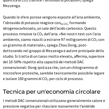
quantità di CO₂ tramite l’idrossido di potassio», spiega
Mezzenga.
Quando le sfere porose vengono esposte all’aria ambiente,
l’idrossido di potassio reagisce con
formando
la CO₂
idrogenocarbonato, un sale dell’acido carbonico. Questo
processo rimuove la CO₂ dall’aria. «Nei nostri test con l’aria
ambiente, siamo riusciti a estrarre 97 milligrammi di CO₂ con
un grammo di materiale», spiega Zhou Dong, post-
dottorando nel gruppo di Mezzenga e autore principale dello
studio. Si tratta di un tasso molto elevato, afferma, superiore
del 10-50% rispetto alla capacità dei metodi DAC
convenzionali. Dong ipotizza che, con un chilogrammo di
microsfere proteiche, sarebbe teoricamente possibile legare
e isolare 100 grammi di CO₂ per ciclo di processo.
Tecnica per un'economia circolare
I metodi DAC convenzionali utilizzano generalmente calore e
pressione negativa per rilasciare nuovamente l’anidride