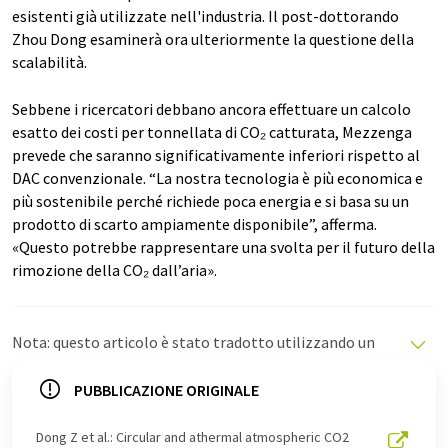
esistenti già utilizzate nell'industria. Il post-dottorando
Zhou Dong esaminerà ora ulteriormente la questione della
scalabilità.
Sebbene i ricercatori debbano ancora effettuare un calcolo
esatto dei costi per tonnellata di CO₂ catturata, Mezzenga
prevede che saranno significativamente inferiori rispetto al
DAC convenzionale. “La nostra tecnologia è più economica e
più sostenibile perché richiede poca energia e si basa su un
prodotto di scarto ampiamente disponibile”, afferma.
«Questo potrebbe rappresentare una svolta per il futuro della
rimozione della CO₂ dall’aria».
Nota: questo articolo è stato tradotto utilizzando un
sistema informatico senza intervento umano. LUMITOS
offre queste traduzioni automatiche per presentare una
PUBBLICAZIONE ORIGINALE
gamma più ampia di notizie attuali. Poiché questo
articolo è stato tradotto con traduzione automatica, è
Dong Z et al.: Circular and athermal atmospheric CO2