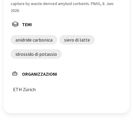
possibile che contenga errori di vocabolario, sintassi o
capture by waste-derived amyloid sorbents. PNAS, 8. Juni
grammatica. L'articolo originale in Inglese può essere
2026
trovato
qui
.
TEMI
anidride carbonica
siero di latte
idrossido di potassio
ORGANIZZAZIONI
ETH Zürich