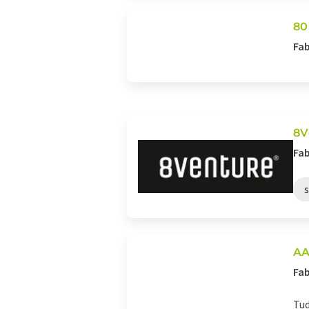
80
Fab
8V
Fab
AA
Fab
Tud