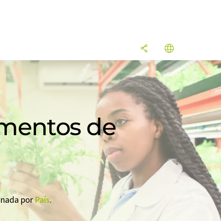
limentos de
ionada por
País
.