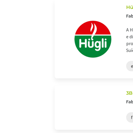
Hü
Fab
A H
e d
pro
Suíç
e
3B
Fab
f