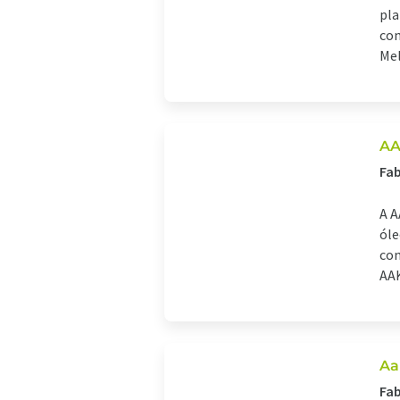
pla
con
Mel
AA
Fab
A A
óle
con
AAK 
Aa
Fab