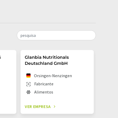
pesquisa
G
Glanbia Nutritionals
Döhle
Deutschland GmbH
Da
Orsingen-Nenzingen
Fab
Fabricante
Ali
Alimentos
VER EMPRESA
VER EM