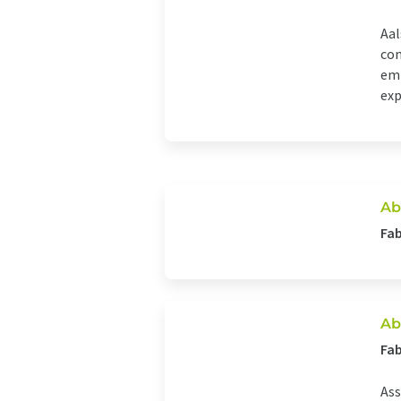
Aal
com
em 
exp
Ab
Fab
Ab
Fab
Ass