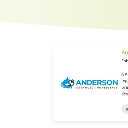
An
Fab
A A
ing
pri
des