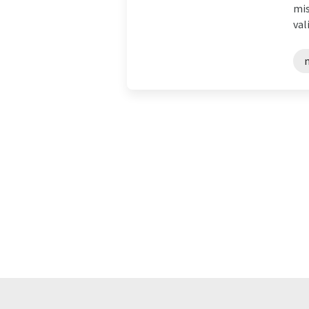
mis
val