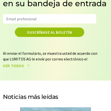
en su bandeja de entrada
SUSCRÍBASE AL BOLETÍN
Al enviar el formulario, se muestra usted de acuerdo con
que LUMITOS AG le envíe por correo electrónico el
boletín o boletines seleccionados anteriormente. Sus
VER TODOS
datos no se facilitarán a terceros. El almacenamiento y
el procesamiento de sus datos se realiza sobre la base
de nuestra
política de protección de datos
. LUMITOS
puede ponerse en contacto con usted por correo
electrónico a efectos publicitarios o de investigación de
Noticias más leídas
mercado y opinión. Puede revocar en todo momento su
consentimiento sin efecto retroactivo y sin necesidad
de indicar los motivos informando por correo postal a