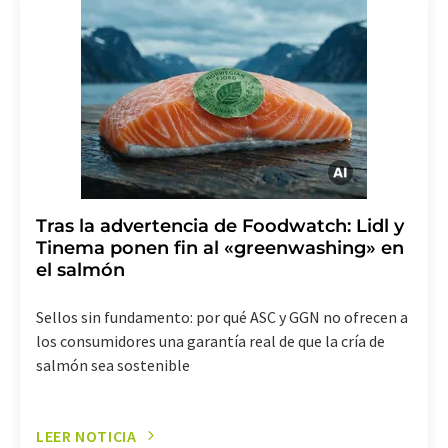
LUMITOS AG, Ernst-Augustin-Str. 2, 12489 Berlín
(Alemania) o por correo electrónico a
revoke@lumitos.com
. Además, en cada correo
electrónico se incluye un enlace para anular la
suscripción al boletín informativo correspondiente.
Tras la advertencia de Foodwatch: Lidl y
Tinema ponen fin al «greenwashing» en
el salmón
Sellos sin fundamento: por qué ASC y GGN no ofrecen a
los consumidores una garantía real de que la cría de
salmón sea sostenible
LEER NOTICIA