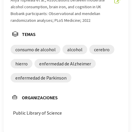
Anya Topiwala et al.; Associations between moderate
automática, es posible que contenga errores de
alcohol consumption, brain iron, and cognition in UK
vocabulario, sintaxis o gramática. El artículo original en
Biobank participants: Observational and mendelian
Inglés se puede encontrar
aquí
.
randomization analyses; PLoS Medicine; 2022
TEMAS
consumo de alcohol
alcohol
cerebro
hierro
enfermedad de Alzheimer
enfermedad de Parkinson
ORGANIZACIONES
Public Library of Science