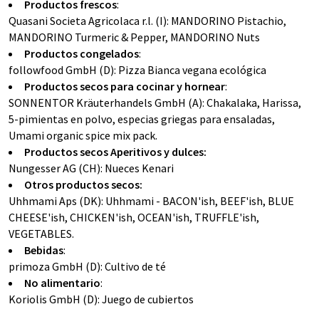
Productos frescos
:
Quasani Societa Agricolaca r.l. (I): MANDORINO Pistachio,
MANDORINO Turmeric & Pepper, MANDORINO Nuts
Productos congelados
:
followfood GmbH (D): Pizza Bianca vegana ecológica
Productos secos para cocinar y hornear
:
SONNENTOR Kräuterhandels GmbH (A): Chakalaka, Harissa,
5-pimientas en polvo, especias griegas para ensaladas,
Umami organic spice mix pack.
Productos secos Aperitivos y dulces:
Nungesser AG (CH): Nueces Kenari
Otros productos secos:
Uhhmami Aps (DK): Uhhmami - BACON'ish, BEEF'ish, BLUE
CHEESE'ish, CHICKEN'ish, OCEAN'ish, TRUFFLE'ish,
VEGETABLES.
Bebidas
:
primoza GmbH (D): Cultivo de té
No alimentario
:
Koriolis GmbH (D): Juego de cubiertos