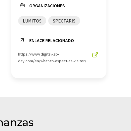
ORGANIZACIONES
software de digitalización
LUMITOS
SPECTARIS
ENLACE RELACIONADO
https://www.digital-lab-
day.com/en/what-to-expect-as-visitor/
inanzas