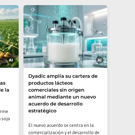
Dyadic amplía su cartera de
Danone
las
productos lácteos
creaci
e la
comerciales sin origen
conjun
animal mediante un nuevo
nuevas
acuerdo de desarrollo
sector 
estratégico
orme
La nueva
a soja
El nuevo acuerdo se centra en la
a Danone
comercialización y el desarrollo de
Hermanos 