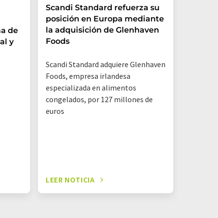
Scandi Standard refuerza su
Las beb
posición en Europa mediante
trampa
la adquisición de Glenhaven
ma de
Foods
al y
Un análi
por la O
Scandi Standard adquiere Glenhaven
Renania 
Foods, empresa irlandesa
que los e
especializada en alimentos
y otros 
congelados, por 127 millones de
contenie
euros
LEER NOTICIA
LEER NO