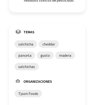
residuos tóxicos de pesticidas
TEMAS
salchicha
cheddar
panceta
gusto
madera
salchichas
ORGANIZACIONES
Tyson Foods