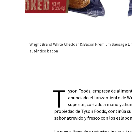
Wright Brand White Cheddar & Bacon Premium Sausage Li
auténtico bacon
T
yson Foods, empresa de alimenta
anunciado el lanzamiento de Wr
superior, cortado a mano y ah
propiedad de Tyson Foods, continúa su 
sabor atrevido y fresco con los eslabo
La nueva línea de productos incluye tre