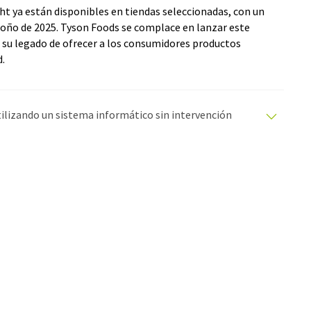
ht ya están disponibles en tiendas seleccionadas, con un
oño de 2025. Tyson Foods se complace en lanzar este
su legado de ofrecer a los consumidores productos
d.
utilizando un sistema informático sin intervención
ciones automáticas para presentar una gama más
 este artículo ha sido traducido con traducción
rores de vocabulario, sintaxis o gramática. El artículo
quí
.