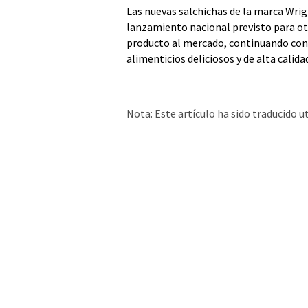
Las nuevas salchichas de la marca Wrig
lanzamiento nacional previsto para ot
producto al mercado, continuando con 
alimenticios deliciosos y de alta calida
Nota: Este artículo ha sido traducido 
humana. LUMITOS ofrece estas traduc
amplia de noticias de actualidad. Como
automática, es posible que contenga er
original en Inglés se puede encontrar
a