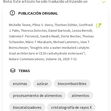
Nota: Este artículo ha sido traducido utilizando un
sistema informático sin intervención humana. LUMITOS
ofrece estas traducciones automáticas para presentar
PUBLICACIÓN ORIGINAL
una gama más amplia de noticias de actualidad. Como
este artículo ha sido traducido con traducción
Michelle Teune, Plínio S. Vieira, Thorben Döhler, Gottfried
automática, es posible que contenga errores de
J. Palm, Theresa Dutschei, Daniel Bartosik, Leona Berndt,
vocabulario, sintaxis o gramática. El artículo original en
Gabriela F. Persinoti, Sandra Maaß, Dörte Becher, Thomas
Inglés se puede encontrar
aquí
.
Schweder, Mário T. Murakami, Michael Lammers, Uwe T.
Bornscheuer; "Insights into a water-mediated catalytic
triad architecture in CE20 carbohydrate esterases";
Nature Communications, Volume 16, 2025-7-31
TEMAS
enzimas
azúcar
biocombustibles
procesamiento de alimentos
alimentos
biocatalizadores
cristalografía de rayos X