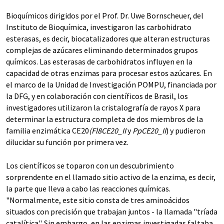
Bioquímicos dirigidos por el Prof. Dr. Uwe Bornscheuer, del
Instituto de Bioquímica, investigaron las carbohidrato
esterasas, es decir, biocatalizadores que alteran estructuras
complejas de azúcares eliminando determinados grupos
químicos. Las esterasas de carbohidratos influyen en la
capacidad de otras enzimas para procesar estos azúcares. En
el marco de la Unidad de Investigación POMPU, financiada por
la DFG, y en colaboración con científicos de Brasil, los
investigadores utilizaron la cristalografía de rayos X para
determinar la estructura completa de dos miembros de la
familia enzimática CE20
(Fl8CE20_II
y
PpCE20_II
) y pudieron
dilucidar su función por primera vez.
Los científicos se toparon con un descubrimiento
sorprendente en el llamado sitio activo de la enzima, es decir,
la parte que lleva a cabo las reacciones químicas.
"Normalmente, este sitio consta de tres aminoácidos
situados con precisión que trabajan juntos - la llamada "tríada
catalítica". Sin embargo, en las enzimas investigadas faltaba