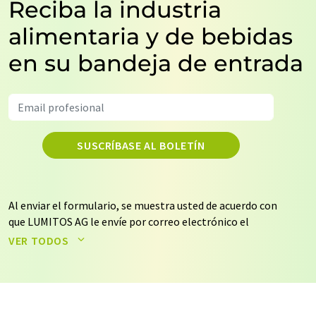
Reciba la industria
alimentaria y de bebidas
en su bandeja de entrada
SUSCRÍBASE AL BOLETÍN
Al enviar el formulario, se muestra usted de acuerdo con
que LUMITOS AG le envíe por correo electrónico el
boletín o boletines seleccionados anteriormente. Sus
VER TODOS
datos no se facilitarán a terceros. El almacenamiento y
el procesamiento de sus datos se realiza sobre la base
de nuestra
política de protección de datos
. LUMITOS
puede ponerse en contacto con usted por correo