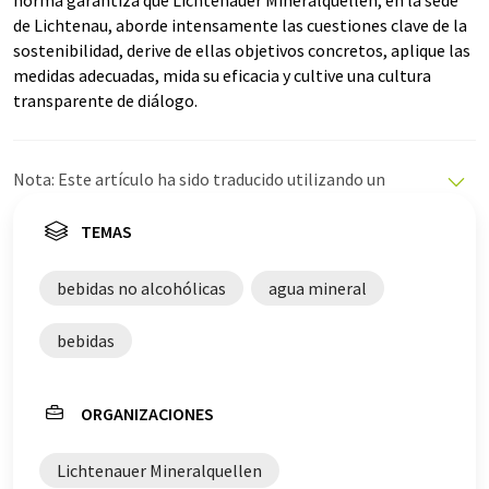
norma garantiza que Lichtenauer Mineralquellen, en la sede
de Lichtenau, aborde intensamente las cuestiones clave de la
sostenibilidad, derive de ellas objetivos concretos, aplique las
medidas adecuadas, mida su eficacia y cultive una cultura
transparente de diálogo.
Nota: Este artículo ha sido traducido utilizando un
sistema informático sin intervención humana. LUMITOS
ofrece estas traducciones automáticas para presentar
TEMAS
una gama más amplia de noticias de actualidad. Como
este artículo ha sido traducido con traducción
bebidas no alcohólicas
agua mineral
automática, es posible que contenga errores de
vocabulario, sintaxis o gramática. El artículo original en
bebidas
Alemán se puede encontrar
aquí
.
ORGANIZACIONES
Lichtenauer Mineralquellen