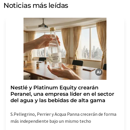
electrónico a efectos publicitarios o de investigación de
Noticias más leídas
mercado y opinión. Puede revocar en todo momento su
consentimiento sin efecto retroactivo y sin necesidad
de indicar los motivos informando por correo postal a
LUMITOS AG, Ernst-Augustin-Str. 2, 12489 Berlín
(Alemania) o por correo electrónico a
revoke@lumitos.com
. Además, en cada correo
electrónico se incluye un enlace para anular la
suscripción al boletín informativo correspondiente.
Nestlé y Platinum Equity crearán
Peranel, una empresa líder en el sector
del agua y las bebidas de alta gama
S.Pellegrino, Perrier y Acqua Panna crecerán de forma
más independiente bajo un mismo techo