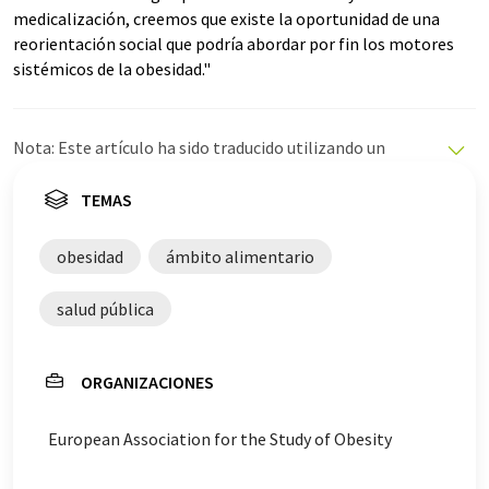
medicalización, creemos que existe la oportunidad de una
reorientación social que podría abordar por fin los motores
sistémicos de la obesidad."
Nota: Este artículo ha sido traducido utilizando un
sistema informático sin intervención humana. LUMITOS
ofrece estas traducciones automáticas para presentar
TEMAS
una gama más amplia de noticias de actualidad. Como
este artículo ha sido traducido con traducción
obesidad
ámbito alimentario
automática, es posible que contenga errores de
vocabulario, sintaxis o gramática. El artículo original en
salud pública
Inglés se puede encontrar
aquí
.
ORGANIZACIONES
European Association for the Study of Obesity