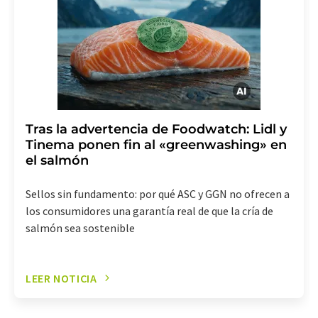
revoke@lumitos.com
. Además, en cada correo
electrónico se incluye un enlace para anular la
suscripción al boletín informativo correspondiente.
Tras la advertencia de Foodwatch: Lidl y
Tinema ponen fin al «greenwashing» en
el salmón
Sellos sin fundamento: por qué ASC y GGN no ofrecen a
los consumidores una garantía real de que la cría de
salmón sea sostenible
LEER NOTICIA