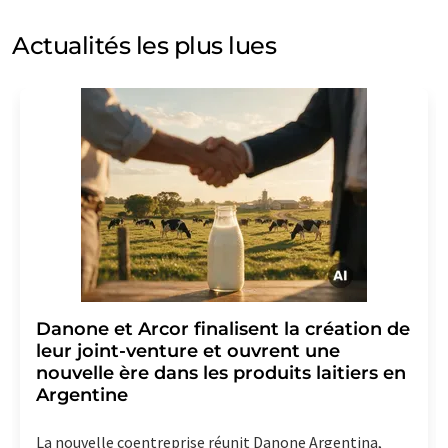
par e-mail à des fins publicitaires ou d'études de marché
et d'opinion. Vous pouvez à tout moment révoquer
Actualités les plus lues
votre consentement sans indication de motifs à
LUMITOS AG, Ernst-Augustin-Str. 2, 12489 Berlin,
Allemagne ou par e-mail à
revoke@lumitos.com
avec
effet pour l'avenir. De plus, chaque courriel contient un
lien pour se désabonner de la newsletter
correspondante.
Danone et Arcor finalisent la création de
leur joint-venture et ouvrent une
nouvelle ère dans les produits laitiers en
Argentine
La nouvelle coentreprise réunit Danone Argentina,