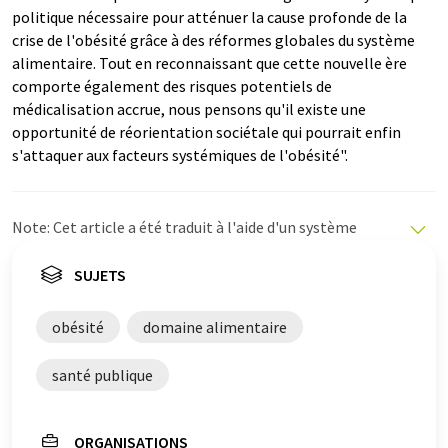
politique nécessaire pour atténuer la cause profonde de la
crise de l'obésité grâce à des réformes globales du système
alimentaire. Tout en reconnaissant que cette nouvelle ère
comporte également des risques potentiels de
médicalisation accrue, nous pensons qu'il existe une
opportunité de réorientation sociétale qui pourrait enfin
s'attaquer aux facteurs systémiques de l'obésité".
Note: Cet article a été traduit à l'aide d'un système
informatique sans intervention humaine. LUMITOS
propose ces traductions automatiques pour présenter
SUJETS
un plus large éventail d'actualités. Comme cet article a
été traduit avec traduction automatique, il est possible
obésité
domaine alimentaire
qu'il contienne des erreurs de vocabulaire, de syntaxe ou
de grammaire. L'article original dans Anglais peut être
santé publique
trouvé
ici
.
ORGANISATIONS