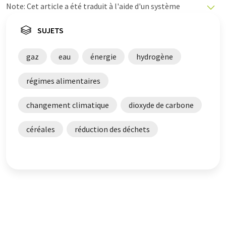
Note: Cet article a été traduit à l'aide d'un système
informatique sans intervention humaine. LUMITOS
propose ces traductions automatiques pour présenter
SUJETS
un plus large éventail d'actualités. Comme cet article a
été traduit avec traduction automatique, il est possible
gaz
eau
énergie
hydrogène
qu'il contienne des erreurs de vocabulaire, de syntaxe ou
de grammaire. L'article original dans Anglais peut être
régimes alimentaires
trouvé
ici
.
changement climatique
dioxyde de carbone
céréales
réduction des déchets