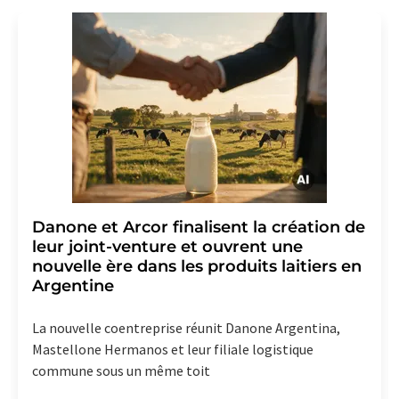
LUMITOS AG, Ernst-Augustin-Str. 2, 12489 Berlin,
Allemagne ou par e-mail à
revoke@lumitos.com
avec
effet pour l'avenir. De plus, chaque courriel contient un
lien pour se désabonner de la newsletter
correspondante.
Danone et Arcor finalisent la création de
leur joint-venture et ouvrent une
nouvelle ère dans les produits laitiers en
Argentine
La nouvelle coentreprise réunit Danone Argentina,
Mastellone Hermanos et leur filiale logistique
commune sous un même toit