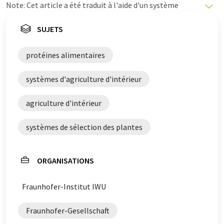
Note: Cet article a été traduit à l'aide d'un système
informatique sans intervention humaine. LUMITOS
propose ces traductions automatiques pour présenter
SUJETS
un plus large éventail d'actualités. Comme cet article a
été traduit avec traduction automatique, il est possible
protéines alimentaires
qu'il contienne des erreurs de vocabulaire, de syntaxe ou
de grammaire. L'article original dans Anglais peut être
systèmes d'agriculture d'intérieur
trouvé
ici
.
agriculture d'intérieur
systèmes de sélection des plantes
ORGANISATIONS
Fraunhofer-Institut IWU
Fraunhofer-Gesellschaft