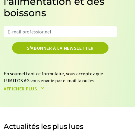
l'alimentation et des
boissons
S'ABONNER À LA NEWSLETTER
En soumettant ce formulaire, vous acceptez que
LUMITOS AG vous envoie par e-mail la ou les
newsletters sélectionnées ci-dessus. Vos données ne
AFFICHER PLUS
seront pas transmises à des tiers. Vos données seront
stockées et traitées conformément à nos
règles de
protection des données
. LUMITOS peut vous contacter
par e-mail à des fins publicitaires ou d'études de marché
et d'opinion. Vous pouvez à tout moment révoquer
Actualités les plus lues
votre consentement sans indication de motifs à