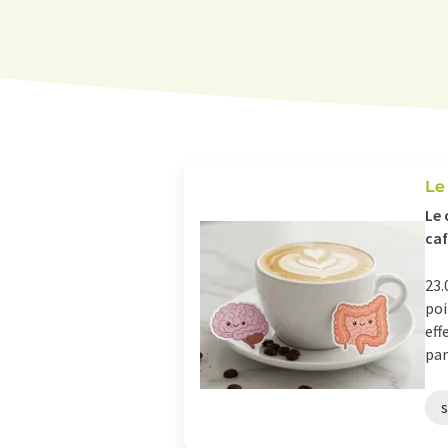
Le
Le 
caf
23.
poi
eff
par
s