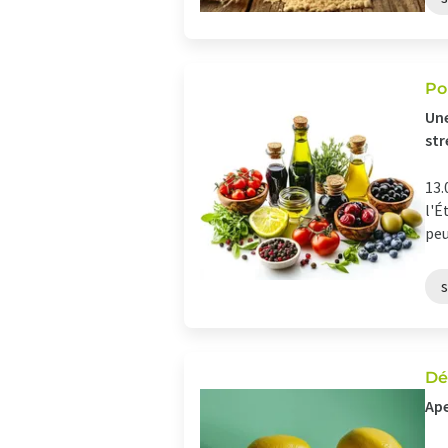
Po
Une
str
13.
l'É
peu
s
Dé
Ape