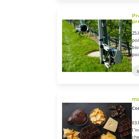
Pr
pr
25.
pom
bio
poi
s
ma
Com
03.
l'i
che