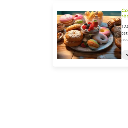
Co
ré
12.
cet
ass
s