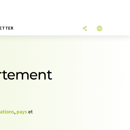
ETTER
artement
sations
,
pays
et