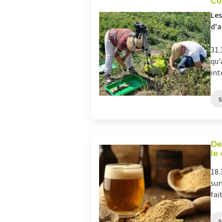
Co
Les
d'a
31.
qu'
int
s
De
le
18.
sur
fai
s