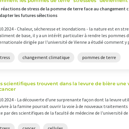
mment les pommes de terre "stressées" deviennent 
 réactions de stress de la pomme de terre face au changement c
dapter les futures sélections
10.2024 -
Chaleur, sécheresse et inondations - la nature est en str
aliment de base, il y a un intérêt particulier à rendre les pommes 
ernationale dirigée par l'université de Vienne a étudié comment y pa
tress
changement climatique
pommes de terre
s scientifiques trouvent dans la levure de bière une 
 cancer
10.2024 -
La découverte d'une surprenante façon dont la levure util
vivre à la famine pourrait ouvrir la voie à de nouveaux traitements
te par des scientifiques de la faculté de médecine de l'université de Vi
tress
cancer
cellules