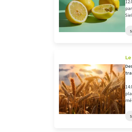
12.
par
Sie
s
Le
Des
tra
14.
pla
mét
s