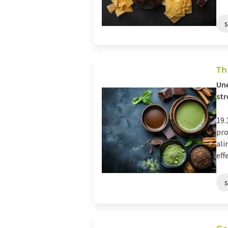
s
Th
Une
str
19.
pro
ali
effe
s