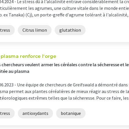
04.2024 -
Le stress dû à l'alcalinité entrave considérablement la cr
ticulièrement les agrumes, une culture vitale dans le monde entie
b. ex Tanaka) (Cj), un porte-greffe d'agrume tolérant à l'alcalinité, s
tress
Citrus limon
glutathion
 plasma renforce l'orge
 chercheurs veulent armer les céréales contre la sécheresse et le 
itée au plasma
06.2023 -
Une équipe de chercheurs de Greifswald a démontré dans u
sma permet aux plantes céréalières de mieux réagir au stress de l
éorologiques extrêmes telles que la sécheresse. Pour ce faire, les 
tress
antioxydants
botanique