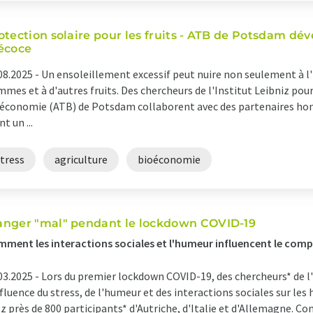
otection solaire pour les fruits - ATB de Potsdam dé
écoce
08.2025 -
Un ensoleillement excessif peut nuire non seulement à l'
mes et à d'autres fruits. Des chercheurs de l'Institut Leibniz pour 
économie (ATB) de Potsdam collaborent avec des partenaires hong
nt un ...
tress
agriculture
bioéconomie
nger "mal" pendant le lockdown COVID-19
ment les interactions sociales et l'humeur influencent le com
03.2025 -
Lors du premier lockdown COVID-19, des chercheurs* de l'
nfluence du stress, de l'humeur et des interactions sociales sur le
z près de 800 participants* d'Autriche, d'Italie et d'Allemagne. Cont