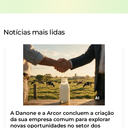
repassados a terceiros. Seus dados serão armazenados e
processados de acordo com nossos
regulamentos de
proteção de dados
. A LUMITOS pode entrar em contato
com você por e-mail para fins de publicidade ou
pesquisas de mercado e de opinião. Você pode revogar
Notícias mais lidas
seu consentimento a qualquer momento, sem fornecer
motivos, para a LUMITOS AG, Ernst-Augustin-Str. 2,
12489 Berlin, Alemanha ou por e-mail em
revoke@lumitos.com
com efeito para o futuro. Além
disso, cada e-mail contém um link para cancelar a
assinatura do newsletter correspondente.
A Danone e a Arcor concluem a criação
da sua empresa comum para explorar
novas oportunidades no setor dos