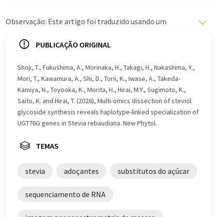
Observação: Este artigo foi traduzido usando um
sistema de computador sem intervenção humana. A
LUMITOS oferece essas traduções automáticas para
PUBLICAÇÃO ORIGINAL
apresentar uma gama mais ampla de notícias atuais.
Como este artigo foi traduzido com tradução
Shoji, T., Fukushima, A., Morinaka, H., Takagi, H., Nakashima, Y.,
automática, é possível que contenha erros de
Mori, T., Kawamura, A., Shi, D., Torii, K., Iwase, A., Takeda-
vocabulário, sintaxe ou gramática. O artigo original em
Kamiya, N., Toyooka, K., Morita, H., Hirai, M.Y., Sugimoto, K.,
Inglês pode ser encontrado
aqui
.
Saito, K. and Hirai, T. (2026), Multi-omics dissection of steviol
glycoside synthesis reveals haplotype-linked specialization of
UGT76G genes in Stevia rebaudiana. New Phytol.
TEMAS
stevia
adoçantes
substitutos do açúcar
sequenciamento de RNA