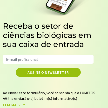
Receba o setor de
ciências biológicas em
sua caixa de entrada
ASSINE O NEWSLETTER
Ao enviar este formulário, você concorda que a LUMITOS
AG lhe enviará o(s) boletim(s) informativo(s)
selecionado(s) acima por e-mail. Seus dados não serão
LEIA MAIS