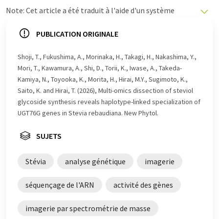
Note: Cet article a été traduit à l'aide d'un système
informatique sans intervention humaine. LUMITOS
propose ces traductions automatiques pour présenter
PUBLICATION ORIGINALE
un plus large éventail d'actualités. Comme cet article a
été traduit avec traduction automatique, il est possible
Shoji, T., Fukushima, A., Morinaka, H., Takagi, H., Nakashima, Y.,
qu'il contienne des erreurs de vocabulaire, de syntaxe ou
Mori, T., Kawamura, A., Shi, D., Torii, K., Iwase, A., Takeda-
de grammaire. L'article original dans Anglais peut être
Kamiya, N., Toyooka, K., Morita, H., Hirai, M.Y., Sugimoto, K.,
trouvé
ici
.
Saito, K. and Hirai, T. (2026), Multi-omics dissection of steviol
glycoside synthesis reveals haplotype-linked specialization of
UGT76G genes in Stevia rebaudiana. New Phytol.
SUJETS
Stévia
analyse génétique
imagerie
séquençage de l'ARN
activité des gènes
imagerie par spectrométrie de masse