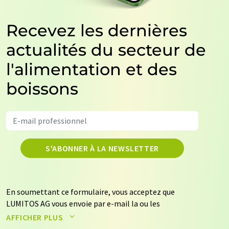
Recevez les dernières
actualités du secteur de
l'alimentation et des
boissons
S'ABONNER À LA NEWSLETTER
En soumettant ce formulaire, vous acceptez que
LUMITOS AG vous envoie par e-mail la ou les
newsletters sélectionnées ci-dessus. Vos données ne
AFFICHER PLUS
seront pas transmises à des tiers. Vos données seront