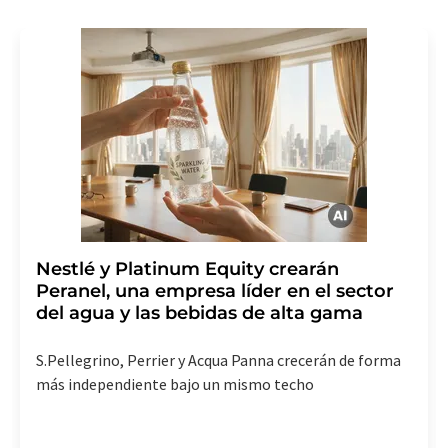
consentimiento sin efecto retroactivo y sin necesidad
de indicar los motivos informando por correo postal a
LUMITOS AG, Ernst-Augustin-Str. 2, 12489 Berlín
(Alemania) o por correo electrónico a
revoke@lumitos.com
. Además, en cada correo
electrónico se incluye un enlace para anular la
suscripción al boletín informativo correspondiente.
Nestlé y Platinum Equity crearán
Peranel, una empresa líder en el sector
del agua y las bebidas de alta gama
S.Pellegrino, Perrier y Acqua Panna crecerán de forma
más independiente bajo un mismo techo