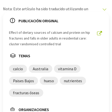
Nota: Este artículo ha sido traducido utilizando un
sistema informático sin intervención humana. LUMITOS
ofrece estas traducciones automáticas para presentar
PUBLICACIÓN ORIGINAL
una gama más amplia de noticias de actualidad. Como
este artículo ha sido traducido con traducción
Effect of dietary sources of calcium and protein on hip
automática, es posible que contenga errores de
fractures and falls in older adults in residential care:
vocabulario, sintaxis o gramática. El artículo original en
cluster randomised controlled trial
Inglés se puede encontrar
aquí
.
TEMAS
calcio
Australia
vitamina D
Paises Bajos
hueso
nutrientes
fracturas óseas
ORGANIZACIONES