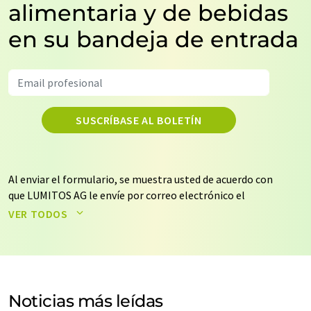
alimentaria y de bebidas
en su bandeja de entrada
SUSCRÍBASE AL BOLETÍN
Al enviar el formulario, se muestra usted de acuerdo con
que LUMITOS AG le envíe por correo electrónico el
boletín o boletines seleccionados anteriormente. Sus
VER TODOS
datos no se facilitarán a terceros. El almacenamiento y
el procesamiento de sus datos se realiza sobre la base
de nuestra
política de protección de datos
. LUMITOS
puede ponerse en contacto con usted por correo
electrónico a efectos publicitarios o de investigación de
Noticias más leídas
mercado y opinión. Puede revocar en todo momento su