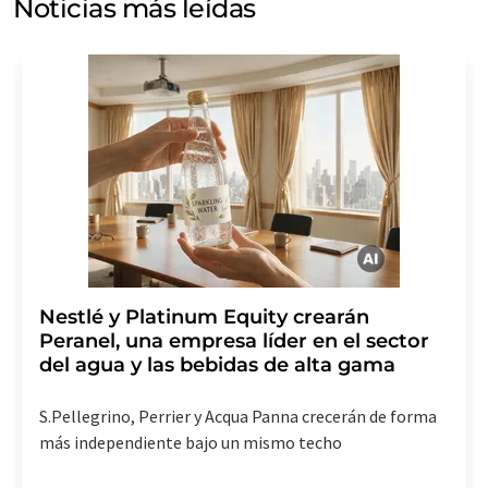
Noticias más leídas
mercado y opinión. Puede revocar en todo momento su
consentimiento sin efecto retroactivo y sin necesidad
de indicar los motivos informando por correo postal a
LUMITOS AG, Ernst-Augustin-Str. 2, 12489 Berlín
(Alemania) o por correo electrónico a
revoke@lumitos.com
. Además, en cada correo
electrónico se incluye un enlace para anular la
suscripción al boletín informativo correspondiente.
Nestlé y Platinum Equity crearán
Peranel, una empresa líder en el sector
del agua y las bebidas de alta gama
S.Pellegrino, Perrier y Acqua Panna crecerán de forma
más independiente bajo un mismo techo