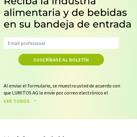
Reciba la industria
alimentaria y de bebidas
en su bandeja de entrada
SUSCRÍBASE AL BOLETÍN
Al enviar el formulario, se muestra usted de acuerdo con
que LUMITOS AG le envíe por correo electrónico el
boletín o boletines seleccionados anteriormente. Sus
VER TODOS
datos no se facilitarán a terceros. El almacenamiento y
el procesamiento de sus datos se realiza sobre la base
de nuestra
política de protección de datos
. LUMITOS
puede ponerse en contacto con usted por correo
electrónico a efectos publicitarios o de investigación de