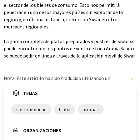
el sector de los bienes de consumo. Esto nos permitirá
penetrar en uno de los mayores países sin explotar de la
región y, en última instancia, crecer con Siwar en otros
mercados regionales"
La gama completa de platos preparados y postres de Siwar se
puede encontrar en los puntos de venta de toda Arabia Saudí o
se puede pedir en línea a través de la aplicación móvil de Siwar.
Nota: Este artículo ha sido traducido utilizando un
sistema informático sin intervención humana. LUMITOS
ofrece estas traducciones automáticas para presentar
TEMAS
una gama más amplia de noticias de actualidad. Como
este artículo ha sido traducido con traducción
sostenibilidad
Italia
aromas
automática, es posible que contenga errores de
vocabulario, sintaxis o gramática. El artículo original en
Alemán se puede encontrar
aquí
.
ORGANIZACIONES