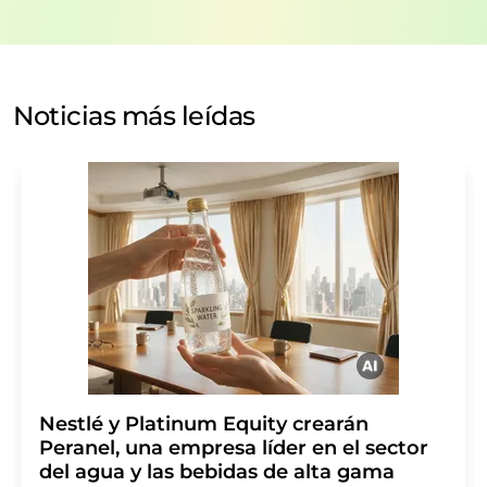
el procesamiento de sus datos se realiza sobre la base
de nuestra
política de protección de datos
. LUMITOS
puede ponerse en contacto con usted por correo
electrónico a efectos publicitarios o de investigación de
Noticias más leídas
mercado y opinión. Puede revocar en todo momento su
consentimiento sin efecto retroactivo y sin necesidad
de indicar los motivos informando por correo postal a
LUMITOS AG, Ernst-Augustin-Str. 2, 12489 Berlín
(Alemania) o por correo electrónico a
revoke@lumitos.com
. Además, en cada correo
electrónico se incluye un enlace para anular la
suscripción al boletín informativo correspondiente.
Nestlé y Platinum Equity crearán
Peranel, una empresa líder en el sector
del agua y las bebidas de alta gama