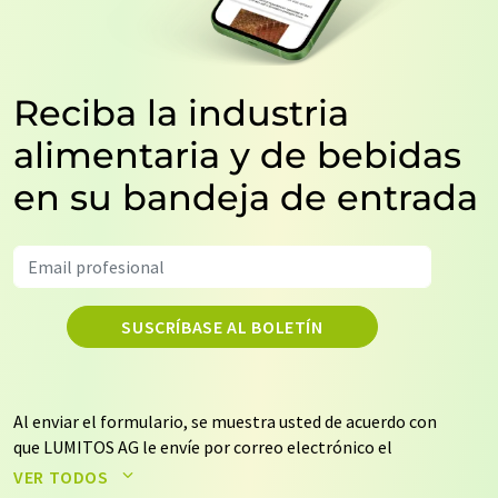
Reciba la industria
alimentaria y de bebidas
en su bandeja de entrada
SUSCRÍBASE AL BOLETÍN
Al enviar el formulario, se muestra usted de acuerdo con
que LUMITOS AG le envíe por correo electrónico el
boletín o boletines seleccionados anteriormente. Sus
VER TODOS
datos no se facilitarán a terceros. El almacenamiento y