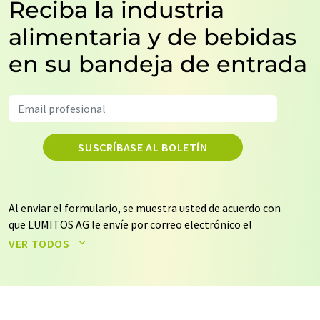
Reciba la industria
alimentaria y de bebidas
en su bandeja de entrada
SUSCRÍBASE AL BOLETÍN
Al enviar el formulario, se muestra usted de acuerdo con
que LUMITOS AG le envíe por correo electrónico el
boletín o boletines seleccionados anteriormente. Sus
VER TODOS
datos no se facilitarán a terceros. El almacenamiento y
el procesamiento de sus datos se realiza sobre la base
de nuestra
política de protección de datos
. LUMITOS
puede ponerse en contacto con usted por correo