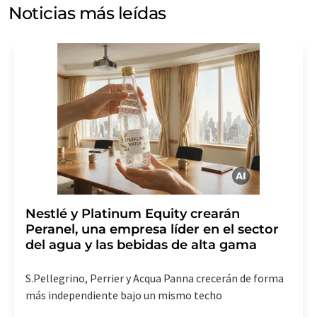
electrónico a efectos publicitarios o de investigación de
Noticias más leídas
mercado y opinión. Puede revocar en todo momento su
consentimiento sin efecto retroactivo y sin necesidad
de indicar los motivos informando por correo postal a
LUMITOS AG, Ernst-Augustin-Str. 2, 12489 Berlín
(Alemania) o por correo electrónico a
revoke@lumitos.com
. Además, en cada correo
electrónico se incluye un enlace para anular la
suscripción al boletín informativo correspondiente.
Nestlé y Platinum Equity crearán
Peranel, una empresa líder en el sector
del agua y las bebidas de alta gama
S.Pellegrino, Perrier y Acqua Panna crecerán de forma
más independiente bajo un mismo techo