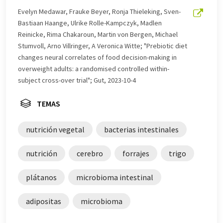
este artículo ha sido traducido con traducción
Evelyn Medawar, Frauke Beyer, Ronja Thieleking, Sven-
automática, es posible que contenga errores de
Bastiaan Haange, Ulrike Rolle-Kampczyk, Madlen
vocabulario, sintaxis o gramática. El artículo original en
Reinicke, Rima Chakaroun, Martin von Bergen, Michael
Inglés se puede encontrar
aquí
.
Stumvoll, Arno Villringer, A Veronica Witte; "Prebiotic diet
changes neural correlates of food decision-making in
overweight adults: a randomised controlled within-
subject cross-over trial"; Gut, 2023-10-4
TEMAS
nutrición vegetal
bacterias intestinales
nutrición
cerebro
forrajes
trigo
plátanos
microbioma intestinal
adipositas
microbioma