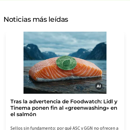
de nuestra
política de protección de datos
. LUMITOS
puede ponerse en contacto con usted por correo
electrónico a efectos publicitarios o de investigación de
Noticias más leídas
mercado y opinión. Puede revocar en todo momento su
consentimiento sin efecto retroactivo y sin necesidad
de indicar los motivos informando por correo postal a
LUMITOS AG, Ernst-Augustin-Str. 2, 12489 Berlín
(Alemania) o por correo electrónico a
revoke@lumitos.com
. Además, en cada correo
electrónico se incluye un enlace para anular la
suscripción al boletín informativo correspondiente.
Tras la advertencia de Foodwatch: Lidl y
Tinema ponen fin al «greenwashing» en
el salmón
Sellos sin fundamento: por qué ASC y GGN no ofrecen a