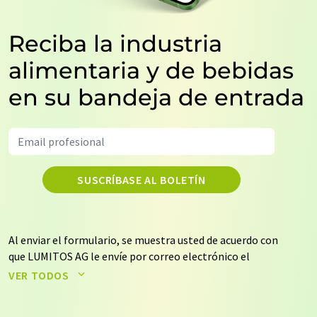
Reciba la industria
alimentaria y de bebidas
en su bandeja de entrada
SUSCRÍBASE AL BOLETÍN
Al enviar el formulario, se muestra usted de acuerdo con
que LUMITOS AG le envíe por correo electrónico el
boletín o boletines seleccionados anteriormente. Sus
VER TODOS
datos no se facilitarán a terceros. El almacenamiento y
el procesamiento de sus datos se realiza sobre la base