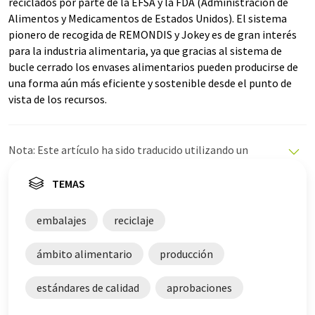
reciclados por parte de la EFSA y la FDA (Administración de
Alimentos y Medicamentos de Estados Unidos). El sistema
pionero de recogida de REMONDIS y Jokey es de gran interés
para la industria alimentaria, ya que gracias al sistema de
bucle cerrado los envases alimentarios pueden producirse de
una forma aún más eficiente y sostenible desde el punto de
vista de los recursos.
Nota: Este artículo ha sido traducido utilizando un
sistema informático sin intervención humana. LUMITOS
ofrece estas traducciones automáticas para presentar
TEMAS
una gama más amplia de noticias de actualidad. Como
este artículo ha sido traducido con traducción
embalajes
reciclaje
automática, es posible que contenga errores de
vocabulario, sintaxis o gramática. El artículo original en
ámbito alimentario
producción
Alemán se puede encontrar
aquí
.
estándares de calidad
aprobaciones