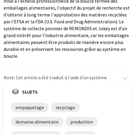
mise à l'échelle professionnelle de la boucle fermée des
emballages alimentaires, l'objectif du projet de recherche est
d'obtenir à long terme l'approbation des matières recyclées
par l'EFSA et la FDA (U.S. Food and Drug Administration). Le
système de collecte pionnier de REMONDIS et Jokey est d'un
grand intérêt pour l'industrie alimentaire, car les emballages
alimentaires peuvent être produits de manière encore plus
durable et en préservant les ressources grâce au système en
boucle.
Note: Cet article a été traduit à l'aide d'un système
informatique sans intervention humaine. LUMITOS
propose ces traductions automatiques pour présenter
SUJETS
un plus large éventail d'actualités. Comme cet article a
été traduit avec traduction automatique, il est possible
empaquetage
recyclage
qu'il contienne des erreurs de vocabulaire, de syntaxe ou
de grammaire. L'article original dans Allemand peut
domaine alimentaire
production
être trouvé
ici
.