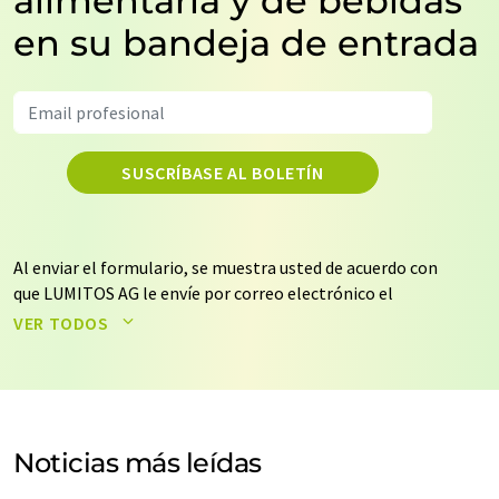
alimentaria y de bebidas
en su bandeja de entrada
SUSCRÍBASE AL BOLETÍN
Al enviar el formulario, se muestra usted de acuerdo con
que LUMITOS AG le envíe por correo electrónico el
boletín o boletines seleccionados anteriormente. Sus
VER TODOS
datos no se facilitarán a terceros. El almacenamiento y
el procesamiento de sus datos se realiza sobre la base
de nuestra
política de protección de datos
. LUMITOS
puede ponerse en contacto con usted por correo
electrónico a efectos publicitarios o de investigación de
Noticias más leídas
mercado y opinión. Puede revocar en todo momento su
consentimiento sin efecto retroactivo y sin necesidad