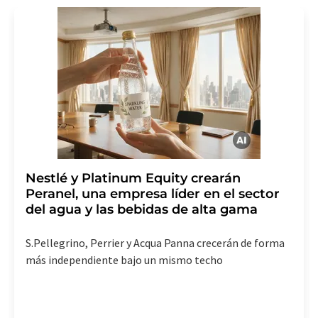
de indicar los motivos informando por correo postal a
LUMITOS AG, Ernst-Augustin-Str. 2, 12489 Berlín
(Alemania) o por correo electrónico a
revoke@lumitos.com
. Además, en cada correo
electrónico se incluye un enlace para anular la
suscripción al boletín informativo correspondiente.
Nestlé y Platinum Equity crearán
Peranel, una empresa líder en el sector
del agua y las bebidas de alta gama
S.Pellegrino, Perrier y Acqua Panna crecerán de forma
más independiente bajo un mismo techo