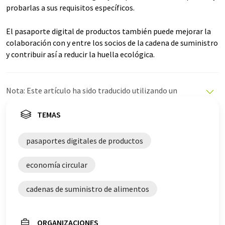
probarlas a sus requisitos específicos.
El pasaporte digital de productos también puede mejorar la
colaboración con y entre los socios de la cadena de suministro
y contribuir así a reducir la huella ecológica.
Nota: Este artículo ha sido traducido utilizando un
sistema informático sin intervención humana. LUMITOS
ofrece estas traducciones automáticas para presentar
TEMAS
una gama más amplia de noticias de actualidad. Como
este artículo ha sido traducido con traducción
pasaportes digitales de productos
automática, es posible que contenga errores de
vocabulario, sintaxis o gramática. El artículo original en
economía circular
Alemán se puede encontrar
aquí
.
cadenas de suministro de alimentos
ORGANIZACIONES