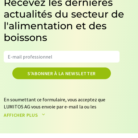
Recevez les dernières
actualités du secteur de
l'alimentation et des
boissons
S'ABONNER À LA NEWSLETTER
En soumettant ce formulaire, vous acceptez que
LUMITOS AG vous envoie par e-mail la ou les
newsletters sélectionnées ci-dessus. Vos données ne
AFFICHER PLUS
seront pas transmises à des tiers. Vos données seront
stockées et traitées conformément à nos
règles de
protection des données
. LUMITOS peut vous contacter