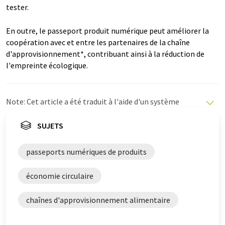
tester.
En outre, le passeport produit numérique peut améliorer la
coopération avec et entre les partenaires de la chaîne
d'approvisionnement*, contribuant ainsi à la réduction de
l'empreinte écologique.
Note: Cet article a été traduit à l'aide d'un système
informatique sans intervention humaine. LUMITOS
propose ces traductions automatiques pour présenter
SUJETS
un plus large éventail d'actualités. Comme cet article a
été traduit avec traduction automatique, il est possible
passeports numériques de produits
qu'il contienne des erreurs de vocabulaire, de syntaxe ou
de grammaire. L'article original dans Allemand peut
économie circulaire
être trouvé
ici
.
chaînes d'approvisionnement alimentaire