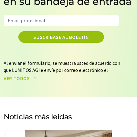
en su bandeja de entrada
SUSCRÍBASE AL BOLETÍN
Al enviar el formulario, se muestra usted de acuerdo con
que LUMITOS AG le envíe por correo electrónico el
boletín o boletines seleccionados anteriormente. Sus
VER TODOS
datos no se facilitarán a terceros. El almacenamiento y
el procesamiento de sus datos se realiza sobre la base
de nuestra
política de protección de datos
. LUMITOS
puede ponerse en contacto con usted por correo
electrónico a efectos publicitarios o de investigación de
Noticias más leídas
mercado y opinión. Puede revocar en todo momento su
consentimiento sin efecto retroactivo y sin necesidad
de indicar los motivos informando por correo postal a