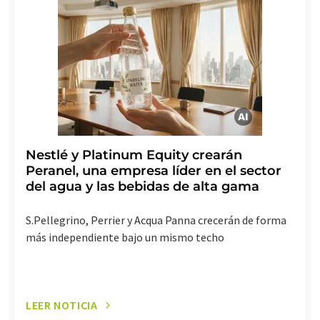
LUMITOS AG, Ernst-Augustin-Str. 2, 12489 Berlín
(Alemania) o por correo electrónico a
revoke@lumitos.com
. Además, en cada correo
electrónico se incluye un enlace para anular la
suscripción al boletín informativo correspondiente.
Nestlé y Platinum Equity crearán
Peranel, una empresa líder en el sector
del agua y las bebidas de alta gama
S.Pellegrino, Perrier y Acqua Panna crecerán de forma
más independiente bajo un mismo techo
LEER NOTICIA