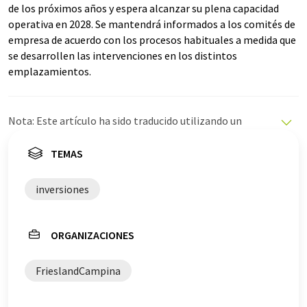
de los próximos años y espera alcanzar su plena capacidad
operativa en 2028. Se mantendrá informados a los comités de
empresa de acuerdo con los procesos habituales a medida que
se desarrollen las intervenciones en los distintos
emplazamientos.
Nota: Este artículo ha sido traducido utilizando un
sistema informático sin intervención humana. LUMITOS
ofrece estas traducciones automáticas para presentar
TEMAS
una gama más amplia de noticias de actualidad. Como
este artículo ha sido traducido con traducción
inversiones
automática, es posible que contenga errores de
vocabulario, sintaxis o gramática. El artículo original en
Inglés se puede encontrar
aquí
.
ORGANIZACIONES
FrieslandCampina