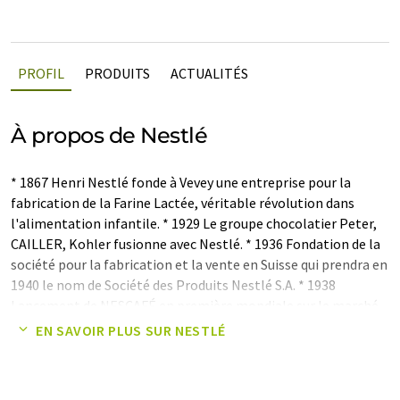
PROFIL
PRODUITS
ACTUALITÉS
À propos de Nestlé
* 1867 Henri Nestlé fonde à Vevey une entreprise pour la
fabrication de la Farine Lactée, véritable révolution dans
l'alimentation infantile. * 1929 Le groupe chocolatier Peter,
CAILLER, Kohler fusionne avec Nestlé. * 1936 Fondation de la
société pour la fabrication et la vente en Suisse qui prendra en
1940 le nom de Société des Produits Nestlé S.A. * 1938
Lancement de NESCAFÉ en première mondiale sur le marché
suisse. * 1947 Fusion de Nestlé et MAGGI. * 1971 Création de
EN SAVOIR PLUS SUR NESTLÉ
LISER, centre de distribution de conception très moderne, à
Spreitenbach. Reprise de la Société Laitière des Alpes
Bernoises (Konolfingen). * 1980 FRISCO-FINDUS en Suisse est