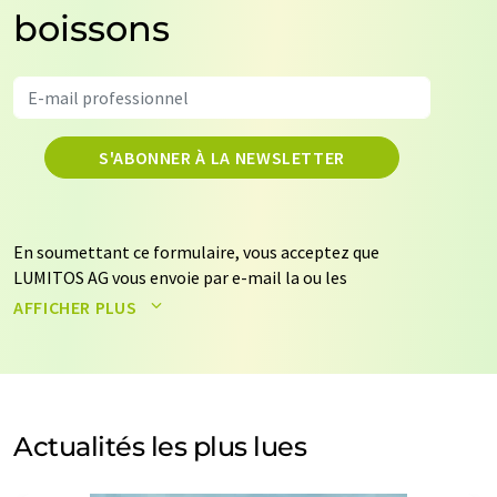
boissons
S'ABONNER À LA NEWSLETTER
En soumettant ce formulaire, vous acceptez que
LUMITOS AG vous envoie par e-mail la ou les
newsletters sélectionnées ci-dessus. Vos données ne
AFFICHER PLUS
seront pas transmises à des tiers. Vos données seront
stockées et traitées conformément à nos
règles de
protection des données
. LUMITOS peut vous contacter
par e-mail à des fins publicitaires ou d'études de marché
et d'opinion. Vous pouvez à tout moment révoquer
Actualités les plus lues
votre consentement sans indication de motifs à
LUMITOS AG, Ernst-Augustin-Str. 2, 12489 Berlin,