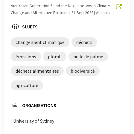
été traduit avec traduction automatique, il est possible
Australian Generation Z and the Nexus between Climate
qu'il contienne des erreurs de vocabulaire, de syntaxe ou
Change and Alternative Proteins | 21-Sep-2022 | Animals
de grammaire. L'article original dans Anglais peut être
trouvé
ici
.
SUJETS
changement climatique
déchets
émissions
plomb
huile de palme
déchets alimentaires
biodiversité
agriculture
ORGANISATIONS
University of Sydney