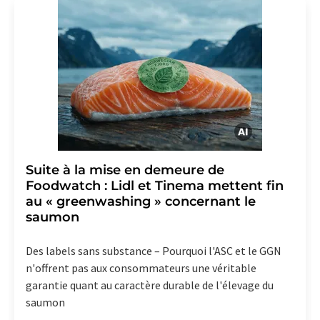
Allemagne ou par e-mail à
revoke@lumitos.com
avec
effet pour l'avenir. De plus, chaque courriel contient un
lien pour se désabonner de la newsletter
correspondante.
Suite à la mise en demeure de
Foodwatch : Lidl et Tinema mettent fin
au « greenwashing » concernant le
saumon
Des labels sans substance – Pourquoi l'ASC et le GGN
n'offrent pas aux consommateurs une véritable
garantie quant au caractère durable de l'élevage du
saumon