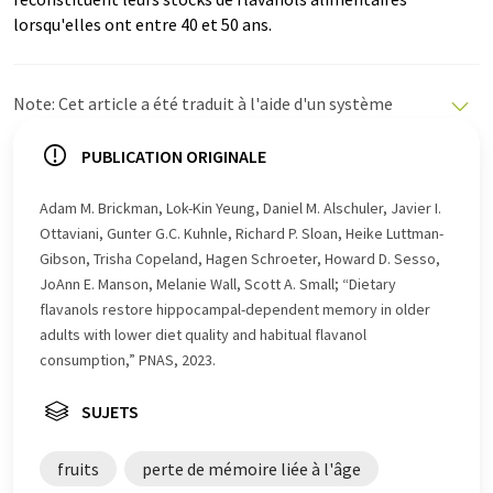
lorsqu'elles ont entre 40 et 50 ans.
Note: Cet article a été traduit à l'aide d'un système
informatique sans intervention humaine. LUMITOS
propose ces traductions automatiques pour présenter
PUBLICATION ORIGINALE
un plus large éventail d'actualités. Comme cet article a
été traduit avec traduction automatique, il est possible
Adam M. Brickman, Lok-Kin Yeung, Daniel M. Alschuler, Javier I.
qu'il contienne des erreurs de vocabulaire, de syntaxe ou
Ottaviani, Gunter G.C. Kuhnle, Richard P. Sloan, Heike Luttman-
de grammaire. L'article original dans Anglais peut être
Gibson, Trisha Copeland, Hagen Schroeter, Howard D. Sesso,
trouvé
ici
.
JoAnn E. Manson, Melanie Wall, Scott A. Small; “Dietary
flavanols restore hippocampal-dependent memory in older
adults with lower diet quality and habitual flavanol
consumption,” PNAS, 2023.
SUJETS
fruits
perte de mémoire liée à l'âge