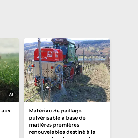
Les mo
 aux
Matériau de paillage
mondia
pulvérisable à base de
l'ample
matières premières
riz fac
renouvelables destiné à la