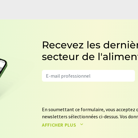
Recevez les dernièr
secteur de l'alimen
En soumettant ce formulaire, vous acceptez q
newsletters sélectionnées ci-dessus. Vos donn
données seront stockées et traitées confor
AFFICHER PLUS
LUMITOS peut vous contacter par e-mail à des 
d'opinion. Vous pouvez à tout moment révoqu