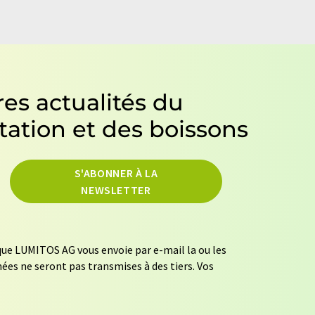
es actualités du
tation et des boissons
S'ABONNER À LA
NEWSLETTER
ue LUMITOS AG vous envoie par e-mail la ou les
ées ne seront pas transmises à des tiers. Vos
mément à nos
règles de protection des données
.
fins publicitaires ou d'études de marché et
er votre consentement sans indication de