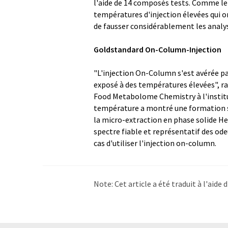
l'aide de 14 composés tests. Comme le
températures d'injection élevées qui on
de fausser considérablement les analy
Goldstandard On-Column-Injection
"L'injection On-Column s'est avérée par
exposé à des températures élevées", ra
Food Metabolome Chemistry à l'institut
température a montré une formation si
la micro-extraction en phase solide He
spectre fiable et représentatif des od
cas d'utiliser l'injection on-column.
Note: Cet article a été traduit à l'aid
LUMITOS propose ces traductions auto
d'actualités. Comme cet article a été t
qu'il contienne des erreurs de vocabula