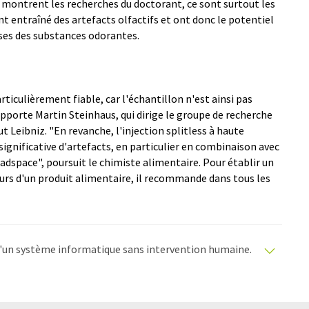
 montrent les recherches du doctorant, ce sont surtout les
t entraîné des artefacts olfactifs et ont donc le potentiel
ses des substances odorantes.
ticulièrement fiable, car l'échantillon n'est ainsi pas
pporte Martin Steinhaus, qui dirige le groupe de recherche
 Leibniz. "En revanche, l'injection splitless à haute
gnificative d'artefacts, en particulier en combinaison avec
adspace", poursuit le chimiste alimentaire. Pour établir un
eurs d'un produit alimentaire, il recommande dans tous les
e d'un système informatique sans intervention humaine.
matiques pour présenter un plus large éventail
raduit avec traduction automatique, il est possible
ire, de syntaxe ou de grammaire. L'article original dans