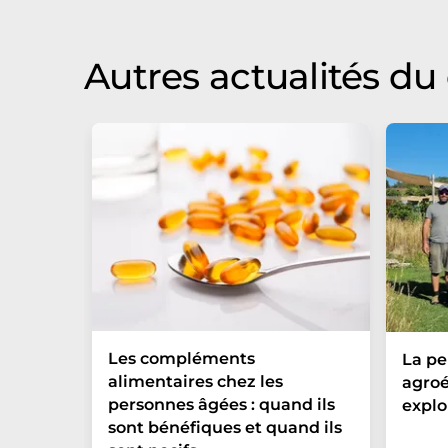
Allemand peut être trouvé
ici
.
Autres actualités d
Les compléments
La p
alimentaires chez les
agroé
personnes âgées : quand ils
explo
sont bénéfiques et quand ils