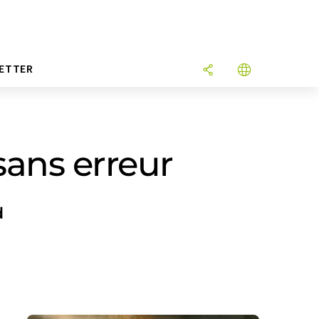
ETTER
sans erreur
d