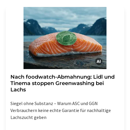
Gründen gegenüber der LUMITOS AG, Ernst-Augustin-
Str. 2, 12489 Berlin oder per E-Mail unter
widerruf@lumitos.com
mit Wirkung für die Zukunft
widerrufen. Zudem ist in jeder E-Mail ein Link zur
Abbestellung des entsprechenden Newsletters
enthalten.
Nach foodwatch-Abmahnung: Lidl und
Tinema stoppen Greenwashing bei
Lachs
Siegel ohne Substanz – Warum ASC und GGN
Verbrauchern keine echte Garantie für nachhaltige
Lachszucht geben