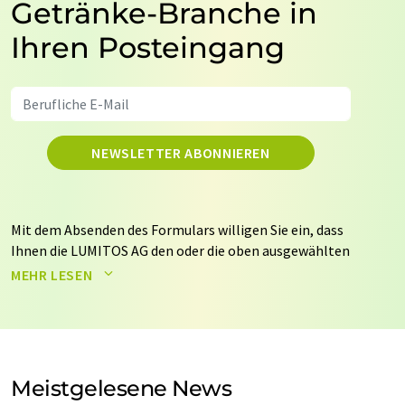
Getränke-Branche in
Ihren Posteingang
NEWSLETTER ABONNIEREN
Mit dem Absenden des Formulars willigen Sie ein, dass
Ihnen die LUMITOS AG den oder die oben ausgewählten
Newsletter per E-Mail zusendet. Ihre Daten werden
MEHR LESEN
nicht an Dritte weitergegeben. Die Speicherung und
Verarbeitung Ihrer Daten durch die LUMITOS AG erfolgt
auf Basis unserer
Datenschutzerklärung
. LUMITOS darf
Sie zum Zwecke der Werbung oder der Markt- und
Meinungsforschung per E-Mail kontaktieren. Ihre
Meistgelesene News
Einwilligung können Sie jederzeit ohne Angabe von