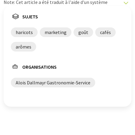
Note: Cet article a été traduit à l'aide d'un système
informatique sans intervention humaine. LUMITOS
propose ces traductions automatiques pour présenter
SUJETS
un plus large éventail d'actualités. Comme cet article a
été traduit avec traduction automatique, il est possible
haricots
marketing
goût
cafés
qu'il contienne des erreurs de vocabulaire, de syntaxe ou
de grammaire. L'article original dans Allemand peut
arômes
être trouvé
ici
.
ORGANISATIONS
Alois Dallmayr Gastronomie-Service