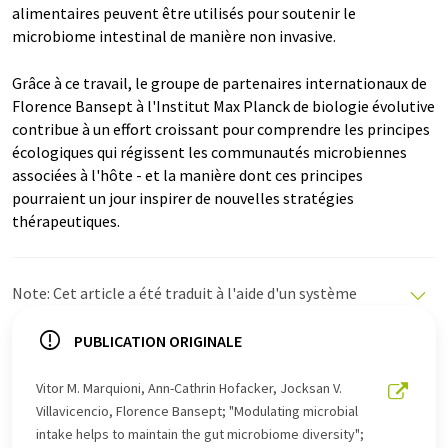
alimentaires peuvent être utilisés pour soutenir le
microbiome intestinal de manière non invasive.
Grâce à ce travail, le groupe de partenaires internationaux de
Florence Bansept à l'Institut Max Planck de biologie évolutive
contribue à un effort croissant pour comprendre les principes
écologiques qui régissent les communautés microbiennes
associées à l'hôte - et la manière dont ces principes
pourraient un jour inspirer de nouvelles stratégies
thérapeutiques.
Note: Cet article a été traduit à l'aide d'un système
informatique sans intervention humaine. LUMITOS
propose ces traductions automatiques pour présenter
PUBLICATION ORIGINALE
un plus large éventail d'actualités. Comme cet article a
été traduit avec traduction automatique, il est possible
Vitor M. Marquioni, Ann-Cathrin Hofacker, Jocksan V.
qu'il contienne des erreurs de vocabulaire, de syntaxe ou
Villavicencio, Florence Bansept; "Modulating microbial
de grammaire. L'article original dans Anglais peut être
intake helps to maintain the gut microbiome diversity";