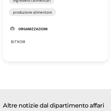
ingredienti alimentari
possibile che contenga errori di vocabolario, sintassi o
grammatica. L'articolo originale in Tedesco può essere
produzione alimentare
trovato
qui
.
ORGANIZZAZIONI
BITKOM
Altre notizie dal dipartimento affari