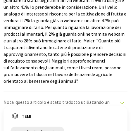
guardare la stalla degli animali via webcam: il 9% lo usa già e
un altro 41% lo prenderebbe in considerazione. Un livello
analogo di interesse si riscontra per la coltivazione di frutta e
verdura: il 7% la guarda già via webcam e un altro 47% può
immaginare di farlo. Per quanto riguarda la lavorazione dei
prodotti alimentari, il 2% già guarda online tramite webcam
e un altro 28% può immaginare di farlo. Maier: "Quanto più
trasparenti diventano le catene di produzione e di
approvvigionamento, tanto più è possibile prendere decisioni
di acquisto consapevoli. Maggiori approfondimenti
sull'allevamento degli animali, come i livestream, possono
promuovere la fiducia nel lavoro delle aziende agricole
orientato al benessere degli animali".
Nota: questo articolo è stato tradotto utilizzando un
sistema informatico senza intervento umano. LUMITOS
offre queste traduzioni automatiche per presentare una
TEMI
gamma più ampia di notizie attuali. Poiché questo
articolo è stato tradotto con traduzione automatica, è