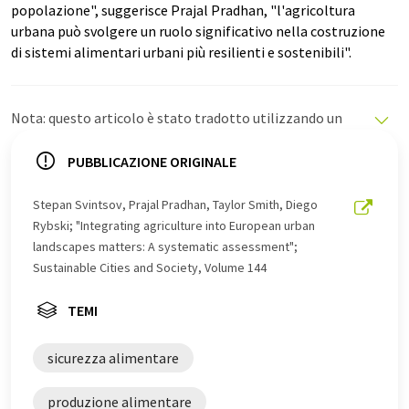
popolazione", suggerisce Prajal Pradhan, "l'agricoltura
urbana può svolgere un ruolo significativo nella costruzione
di sistemi alimentari urbani più resilienti e sostenibili".
Nota: questo articolo è stato tradotto utilizzando un
sistema informatico senza intervento umano. LUMITOS
offre queste traduzioni automatiche per presentare una
PUBBLICAZIONE ORIGINALE
gamma più ampia di notizie attuali. Poiché questo
articolo è stato tradotto con traduzione automatica, è
Stepan Svintsov, Prajal Pradhan, Taylor Smith, Diego
possibile che contenga errori di vocabolario, sintassi o
Rybski; "Integrating agriculture into European urban
grammatica. L'articolo originale in Inglese può essere
landscapes matters: A systematic assessment";
trovato
qui
.
Sustainable Cities and Society, Volume 144
TEMI
sicurezza alimentare
produzione alimentare