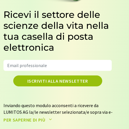
Ricevi il settore delle
scienze della vita nella
tua casella di posta
elettronica
ISCRIVITI ALLA NEWSLETTER
Inviando questo modulo acconsenti a ricevere da
LUMITOS AG la/le newsletter selezionata/e sopra via e-
mail. I tuoi dati non saranno trasmessi a terzi. I tuoi dati
PER SAPERNE DI PIÙ
saranno archiviati ed elaborati in conformità con le