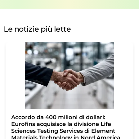
nostre
norme sulla protezione dei dati
. LUMITOS può
contattarti via e-mail per scopi pubblicitari o per
sondaggi di mercato e di opinione. Puoi revocare il tuo
consenso in qualsiasi momento senza fornire
Le notizie più lette
motivazioni a LUMITOS AG, Ernst-Augustin-Str. 2, 12489
Berlino, Germania o via e-mail all'indirizzo
revoke@lumitos.com
con effetto per il futuro. Inoltre,
ogni e-mail contiene un link per annullare l'iscrizione
alla newsletter corrispondente.
Accordo da 400 milioni di dollari:
Eurofins acquisisce la divisione Life
Sciences Testing Services di Element
Materials Technology in Nord America