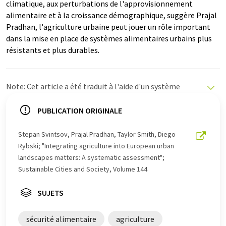
climatique, aux perturbations de l'approvisionnement
alimentaire et à la croissance démographique, suggère Prajal
Pradhan, l'agriculture urbaine peut jouer un rôle important
dans la mise en place de systèmes alimentaires urbains plus
résistants et plus durables.
Note: Cet article a été traduit à l'aide d'un système
informatique sans intervention humaine. LUMITOS
propose ces traductions automatiques pour présenter
PUBLICATION ORIGINALE
un plus large éventail d'actualités. Comme cet article a
été traduit avec traduction automatique, il est possible
Stepan Svintsov, Prajal Pradhan, Taylor Smith, Diego
qu'il contienne des erreurs de vocabulaire, de syntaxe ou
Rybski; "Integrating agriculture into European urban
de grammaire. L'article original dans Anglais peut être
landscapes matters: A systematic assessment";
trouvé
ici
.
Sustainable Cities and Society, Volume 144
SUJETS
sécurité alimentaire
agriculture