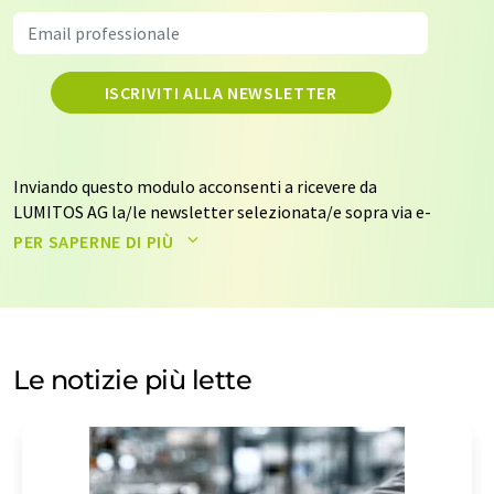
ISCRIVITI ALLA NEWSLETTER
Inviando questo modulo acconsenti a ricevere da
LUMITOS AG la/le newsletter selezionata/e sopra via e-
mail. I tuoi dati non saranno trasmessi a terzi. I tuoi dati
PER SAPERNE DI PIÙ
saranno archiviati ed elaborati in conformità con le
nostre
norme sulla protezione dei dati
. LUMITOS può
contattarti via e-mail per scopi pubblicitari o per
sondaggi di mercato e di opinione. Puoi revocare il tuo
consenso in qualsiasi momento senza fornire
Le notizie più lette
motivazioni a LUMITOS AG, Ernst-Augustin-Str. 2, 12489
Berlino, Germania o via e-mail all'indirizzo
revoke@lumitos.com
con effetto per il futuro. Inoltre,
ogni e-mail contiene un link per annullare l'iscrizione
alla newsletter corrispondente.