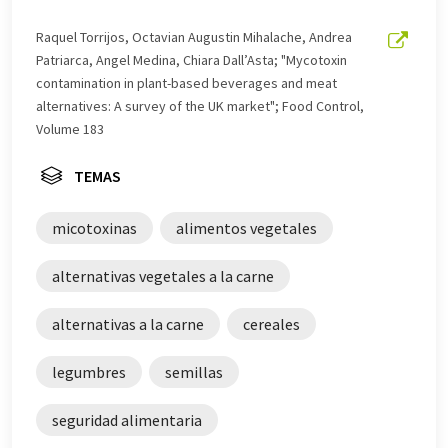
una gama más amplia de noticias de actualidad. Como
este artículo ha sido traducido con traducción
Raquel Torrijos, Octavian Augustin Mihalache, Andrea
automática, es posible que contenga errores de
Patriarca, Angel Medina, Chiara Dall’Asta; "Mycotoxin
vocabulario, sintaxis o gramática. El artículo original en
contamination in plant-based beverages and meat
Inglés se puede encontrar
aquí
.
alternatives: A survey of the UK market"; Food Control,
Volume 183
TEMAS
micotoxinas
alimentos vegetales
alternativas vegetales a la carne
alternativas a la carne
cereales
legumbres
semillas
seguridad alimentaria