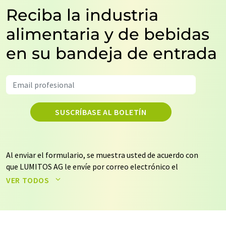
Reciba la industria
alimentaria y de bebidas
en su bandeja de entrada
SUSCRÍBASE AL BOLETÍN
Al enviar el formulario, se muestra usted de acuerdo con
que LUMITOS AG le envíe por correo electrónico el
boletín o boletines seleccionados anteriormente. Sus
VER TODOS
datos no se facilitarán a terceros. El almacenamiento y
el procesamiento de sus datos se realiza sobre la base
de nuestra
política de protección de datos
. LUMITOS
puede ponerse en contacto con usted por correo