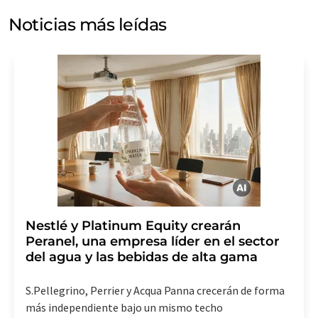
electrónico a efectos publicitarios o de investigación de
Noticias más leídas
mercado y opinión. Puede revocar en todo momento su
consentimiento sin efecto retroactivo y sin necesidad
de indicar los motivos informando por correo postal a
LUMITOS AG, Ernst-Augustin-Str. 2, 12489 Berlín
(Alemania) o por correo electrónico a
revoke@lumitos.com
. Además, en cada correo
electrónico se incluye un enlace para anular la
suscripción al boletín informativo correspondiente.
Nestlé y Platinum Equity crearán
Peranel, una empresa líder en el sector
del agua y las bebidas de alta gama
S.Pellegrino, Perrier y Acqua Panna crecerán de forma
más independiente bajo un mismo techo