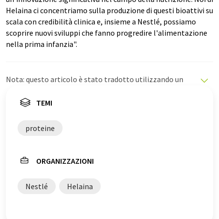
Helaina ci concentriamo sulla produzione di questi bioattivi su
scala con credibilità clinica e, insieme a Nestlé, possiamo
scoprire nuovi sviluppi che fanno progredire l'alimentazione
nella prima infanzia".
Nota: questo articolo è stato tradotto utilizzando un
sistema informatico senza intervento umano. LUMITOS
offre queste traduzioni automatiche per presentare una
TEMI
gamma più ampia di notizie attuali. Poiché questo
articolo è stato tradotto con traduzione automatica, è
proteine
possibile che contenga errori di vocabolario, sintassi o
grammatica. L'articolo originale in Inglese può essere
trovato
qui
.
ORGANIZZAZIONI
Nestlé
Helaina