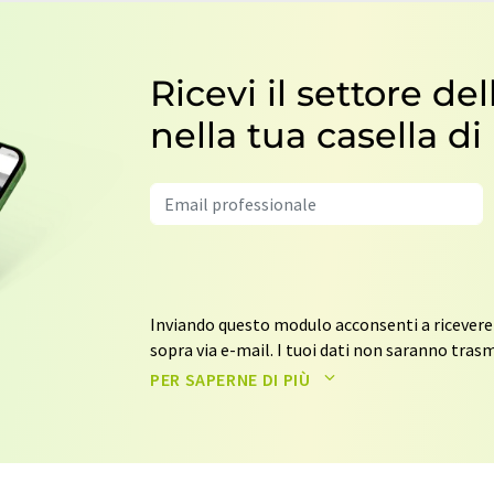
Ricevi il settore del
nella tua casella di
Inviando questo modulo acconsenti a ricevere
sopra via e-mail. I tuoi dati non saranno trasme
elaborati in conformità con le nostre
norme s
PER SAPERNE DI PIÙ
contattarti via e-mail per scopi pubblicitari 
revocare il tuo consenso in qualsiasi moment
Ernst-Augustin-Str. 2, 12489 Berlino, Germania
revoke@lumitos.com
con effetto per il futuro