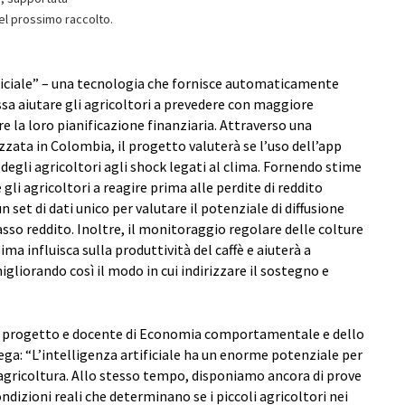
 del prossimo raccolto.
ificiale” – una tecnologia che fornisce automaticamente
a aiutare gli agricoltori a prevedere con maggiore
are la loro pianificazione finanziaria. Attraverso una
ata in Colombia, il progetto valuterà se l’uso dell’app
degli agricoltori agli shock legati al clima. Fornendo stime
 gli agricoltori a reagire prima alle perdite di reddito
n set di dati unico per valutare il potenziale di diffusione
asso reddito. Inoltre, il monitoraggio regolare delle colture
ima influisca sulla produttività del caffè e aiuterà a
migliorando così il modo in cui indirizzare il sostegno e
el progetto e docente di Economia comportamentale e dello
iega: “L’intelligenza artificiale ha un enorme potenziale per
agricoltura. Allo stesso tempo, disponiamo ancora di prove
ondizioni reali che determinano se i piccoli agricoltori nei