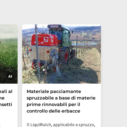
I model
ali al
Materiale pacciamante
sottova
ne
spruzzabile a base di materie
cui il r
nsetti
prime rinnovabili per il
estrem
controllo delle erbacce
Il LiquiMulch, applicabile a spruzzo,
l