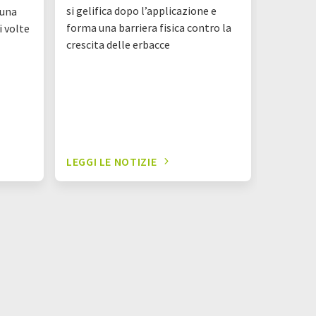
si gelifica dopo l’applicazione e
 una
forma una barriera fisica contro la
i volte
crescita delle erbacce
LEGGI LE NOTIZIE
LEGGI L