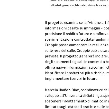
dall'intelligenza artificiale, stima la resa
Il progetto esamina se la “visione art
informazioni basate su immagini – poss
precisione il reddito futuro e a rafforz
sperimentazione controllata randomizz
Croppie possa aumentare la resilienza 
sulle rese del caffè, Croppie può aiutare
previste. Il progetto genererà inoltre u
degli strumenti digitali in contesti a b
offrirà nuove informazioni su come il cl
identificare i produttori più a rischio, 
implementare i servizi in futuro.
Marcela Ibañez-Diaz, coordinatrice d
sviluppo all’Università di Gottinga, sp
sostenere l’adattamento climatico in 
limitate sugli ostacoli pratici e sulle c