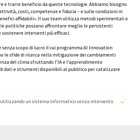
are e trarre beneficio da queste tecnologie. Abbiamo bisogno
ttività, costi, competenze e fiducia – e sulle condizioni in
benefici affidabili». Il suo team utilizza metodi sperimentali e
e politiche possano affrontare meglio le persistenti
sostenere interventi più efficaci.
 senza scopo di lucro il cui programma AI Innovation
o le sfide di ricerca nella mitigazione dei cambiamenti
ienza del clima sfruttando l’IA e l’apprendimento
 dati e strumenti disponibili al pubblico per catalizzare
o utilizzando un sistema informatico senza intervento
oni automatiche per presentare una gamma più ampia
olo è stato tradotto con traduzione automatica, è
lario, sintassi o grammatica. L'articolo originale in