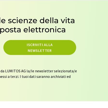
le scienze della vita
 posta elettronica
ISCRIVITI ALLA
NEWSLETTER
 da LUMITOS AG la/le newsletter selezionata/e
ssi a terzi. I tuoi dati saranno archiviati ed
ulla protezione dei dati
. LUMITOS può
o per sondaggi di mercato e di opinione. Puoi
o senza fornire motivazioni a LUMITOS AG,
 o via e-mail all'indirizzo
. Inoltre, ogni e-mail contiene un link per