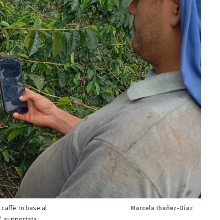
caffè. In base al
Marcela Ibañez-Diaz
", supportata