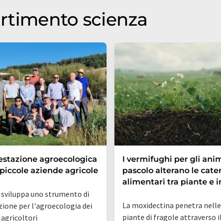
partimento scienza
estazione agroecologica
I vermifughi per gli anim
 piccole aziende agricole
pascolo alterano le cate
alimentari tra piante e i
 sviluppa uno strumento di
La moxidectina penetra nelle
zione per l'agroecologia dei
piante di fragole attraverso i
 agricoltori