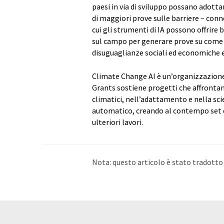
paesi in via di sviluppo possano adott
di maggiori prove sulle barriere – conne
cui gli strumenti di IA possono offrire 
sul campo per generare prove su come l
disuguaglianze sociali ed economiche e 
Climate Change AI è un’organizzazione
Grants sostiene progetti che affrontan
climatici, nell’adattamento e nella sc
automatico, creando al contempo set di
ulteriori lavori.
Nota: questo articolo è stato tradott
umano. LUMITOS offre queste traduzi
di notizie attuali. Poiché questo artic
possibile che contenga errori di vocabo
Inglese può essere trovato
qui
.