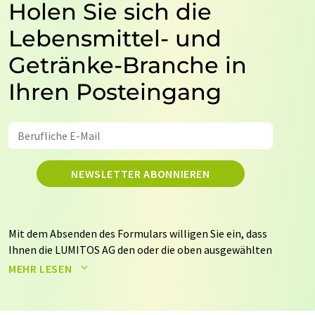
Holen Sie sich die
Lebensmittel- und
Getränke-Branche in
Ihren Posteingang
NEWSLETTER ABONNIEREN
Mit dem Absenden des Formulars willigen Sie ein, dass
Ihnen die LUMITOS AG den oder die oben ausgewählten
Newsletter per E-Mail zusendet. Ihre Daten werden
MEHR LESEN
nicht an Dritte weitergegeben. Die Speicherung und
Verarbeitung Ihrer Daten durch die LUMITOS AG erfolgt
auf Basis unserer
Datenschutzerklärung
. LUMITOS darf