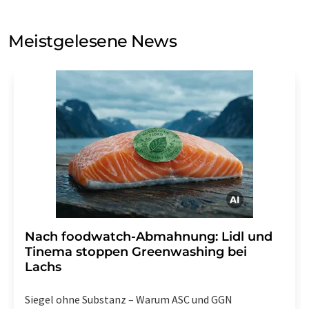
Sie zum Zwecke der Werbung oder der Markt- und
Meinungsforschung per E-Mail kontaktieren. Ihre
Meistgelesene News
Einwilligung können Sie jederzeit ohne Angabe von
Gründen gegenüber der LUMITOS AG, Ernst-Augustin-
Str. 2, 12489 Berlin oder per E-Mail unter
widerruf@lumitos.com
mit Wirkung für die Zukunft
widerrufen. Zudem ist in jeder E-Mail ein Link zur
Abbestellung des entsprechenden Newsletters
enthalten.
Nach foodwatch-Abmahnung: Lidl und
Tinema stoppen Greenwashing bei
Lachs
Siegel ohne Substanz – Warum ASC und GGN