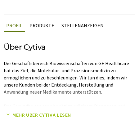
PROFIL
PRODUKTE
STELLENANZEIGEN
Über Cytiva
Der Geschäftsbereich Biowissenschaften von GE Healthcare
hat das Ziel, die Molekular- und Präzisionsmedizin zu
ermöglichen und zu beschleunigen. Wir tun dies, indem wir
unsere Kunden bei der Entdeckung, Herstellung und
Anwendung neuer Medikamente unterstützen.
Das Gesundheitswesen benötigt präzisere Diagnosen und
Behandlungen, um die Ergebnisse für die Patienten zu
MEHR ÜBER CYTIVA LESEN
verbessern, die weltweit steigende Zahl von Lebensstil- und
chronischen Krankheiten zu bekämpfen und dazu
beizutragen, die 350 Milliarden Dollar zu reduzieren, die jedes