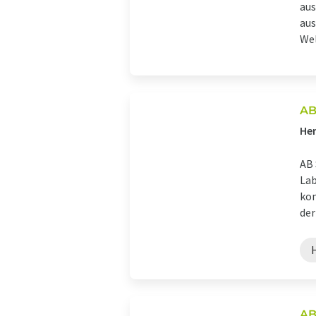
aus
aus
Welt
AB
Her
AB 
Lab
kom
der 
AB