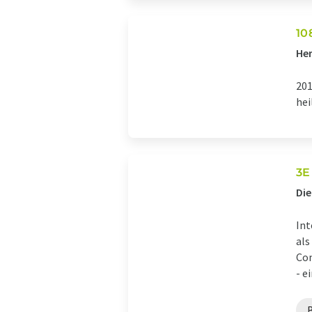
10
Her
201
hei
3E
Die
Int
als
Com
- ei