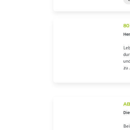
80
Her
Leb
dur
und
zu .
ABI
Die
Bei