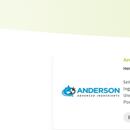
An
Her
Sei
Ing
Uns
Por