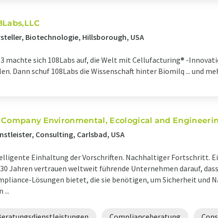
8Labs,LLC
steller, Biotechnologie, Hillsborough, USA
3 machte sich 108Labs auf, die Welt mit Cellufacturing® -Innovat
len. Dann schuf 108Labs die Wissenschaft hinter Biomilq ... und meh
 Company Environmental, Ecological and Engineerin
nstleister, Consulting, Carlsbad, USA
elligente Einhaltung der Vorschriften. Nachhaltiger Fortschritt. E
 30 Jahren vertrauen weltweit führende Unternehmen darauf, dass 
pliance-Lösungen bietet, die sie benötigen, um Sicherheit und N
n ...
Beratungsdienstleistungen
Complianceberatung
Cons