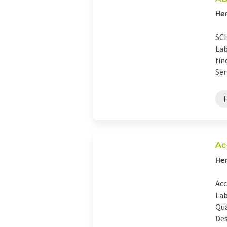
Her
SCI
Lab
fin
Ser
Ac
Her
Acc
Lab
Qua
Des