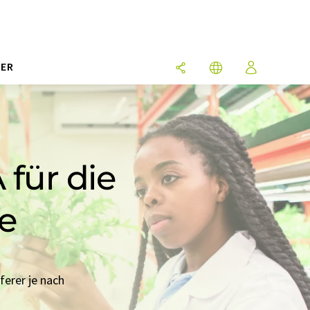
ER
 für die
e
ferer je nach