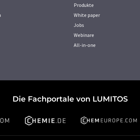
Produkte
n
White paper
Jobs
Webinare
All-in-one
Die Fachportale von LUMITOS