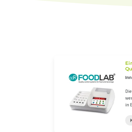
Ei
Qu
Inn
Die
wer
in 
K